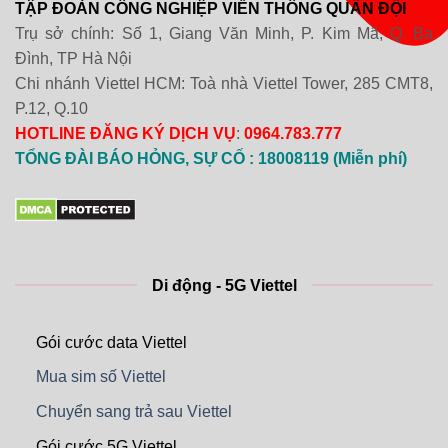
TẬP ĐOÀN CÔNG NGHIỆP VIỄN THÔNG QUÂN ĐỘI
Trụ sở chính: Số 1, Giang Văn Minh, P. Kim Mã, Q. Ba
Đình, TP Hà Nội
Chi nhánh Viettel HCM: Toà nhà Viettel Tower, 285 CMT8,
P.12, Q.10
HOTLINE ĐĂNG KÝ DỊCH VỤ
:
0964.783.777
TỔNG ĐÀI BÁO HỎNG, SỰ CỐ : 18008119 (Miễn phí)
Di động - 5G Viettel
Gói cước data Viettel
Mua sim số Viettel
Chuyển sang trả sau Viettel
Gói cước 5G Viettel