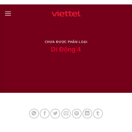
Skip
to
content
CHƯA ĐƯỢC PHÂN LOẠI
Di Động 4