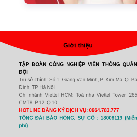
Giới thiệu
TẬP ĐOÀN CÔNG NGHIỆP VIỄN THÔNG QUÂ
ĐỘI
Trụ sở chính: Số 1, Giang Văn Minh, P. Kim Mã, Q. B
Đình, TP Hà Nội
Chi nhánh Viettel HCM: Toà nhà Viettel Tower, 28
CMT8, P.12, Q.10
HOTLINE ĐĂNG KÝ DỊCH VỤ
:
0964.783.777
TỔNG ĐÀI BÁO HỎNG, SỰ CỐ : 18008119 (Miễ
phí)