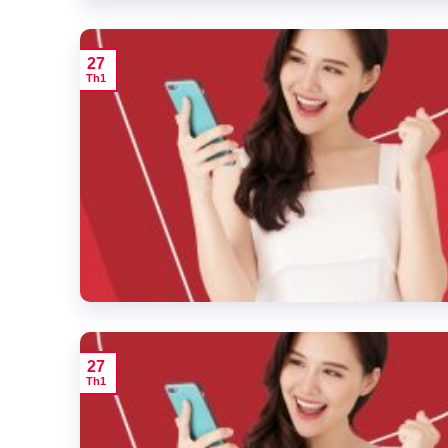
27
Th1
27
Th1