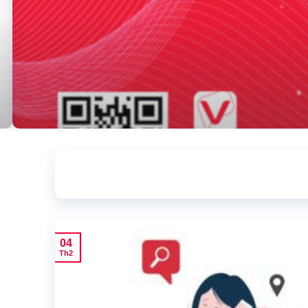
04
Th2