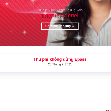
LẮP ĐẶT MẠNG VIETTEL CÁP QUANG
Internet Viettel
Continue reading
→
Thu phí không dừng Epass
25 Tháng 2, 2021