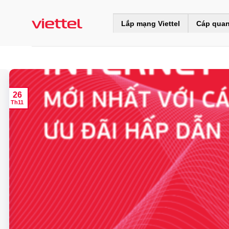
Skip
to
Lắp mạng Viettel
Cáp quan
content
26
Th11