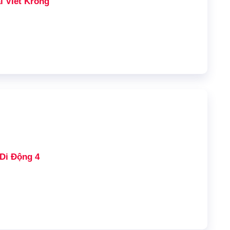
i VIết Krong
Di Động 4