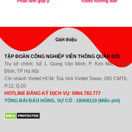
Phản ánh góp ý
Video hướng dẫn
Giới thiệu
TẬP ĐOÀN CÔNG NGHIỆP VIỄN THÔNG QUÂN ĐỘI
Trụ sở chính: Số 1, Giang Văn Minh, P. Kim Mã, Q. Ba
Đình, TP Hà Nội
Chi nhánh Viettel HCM: Toà nhà Viettel Tower, 285 CMT8,
P.12, Q.10
HOTLINE ĐĂNG KÝ DỊCH VỤ
:
0964.783.777
TỔNG ĐÀI BÁO HỎNG, SỰ CỐ : 18008119 (Miễn phí)