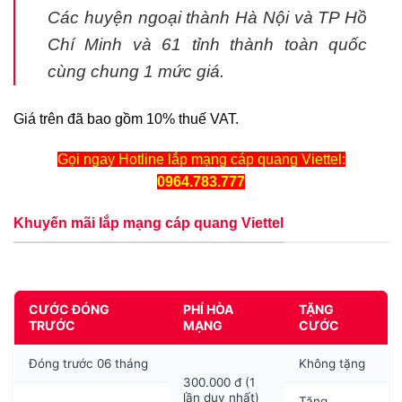
Các huyện ngoại thành Hà Nội và TP Hồ
Chí Minh và 61 tỉnh thành toàn quốc
cùng chung 1 mức giá.
Giá trên đã bao gồm 10% thuế VAT.
Gọi ngay Hotline lắp mạng cáp quang Viettel:
0964.783.777
Khuyến mãi lắp mạng cáp quang Viettel
CƯỚC ĐÓNG
PHÍ HÒA
TẶNG
TRƯỚC
MẠNG
CƯỚC
Đóng trước 06 tháng
Không tặng
300.000 đ (1
lần duy nhất)
Tặng