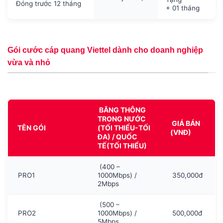
Đóng trước 12 tháng
+ 01 tháng
Gói cước cáp quang Viettel dành cho doanh nghiệp
vừa và nhỏ
BĂNG THÔNG
TRONG NƯỚC
GIÁ BÁN
TÊN GÓI
(TỐI THIỂU-TỐI
(VNĐ)
ĐA) / QUỐC
TẾ(TỐI THIỂU)
(400 –
PRO1
1000Mbps) /
350,000đ
2Mbps
(500 –
PRO2
1000Mbps) /
500,000đ
5Mbps