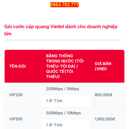
0964.783.777
Gói cước cáp quang Viettel dành cho doanh nghiệp
lớn
BĂNG THÔNG
TRONG NƯỚC (TỐI
GIÁ BÁN
TÊN GÓI
THIỂU-TỐI ĐA) /
(VNĐ)
QUỐC TẾ(TỐI
THIỂU)
200Mbps / 5Mbps
VIP200
800,000đ
1 IP Tĩnh
500Mbps / 10Mbps
VIP500
1,900,000đ
1 IP Tĩnh