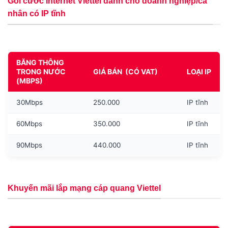
Gói cước Internet Viettel dành cho doanh nghiệp/cá
nhân có IP tĩnh
BĂNG THÔNG
TRONG NƯỚC
GIÁ BÁN (CÓ VAT)
LOẠI IP
(MBPS)
30Mbps
250.000
IP tĩnh
60Mbps
350.000
IP tĩnh
90Mbps
440.000
IP tĩnh
Khuyến mãi lắp mạng cáp quang Viettel