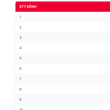
STT KÊNH
1
2
3
4
5
6
7
8
9
10