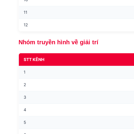
11
12
Nhóm truyền hình về giải trí
STT KÊNH
1
2
3
4
5