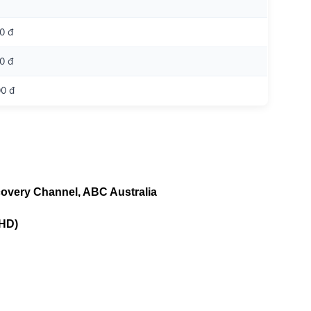
0 đ
0 đ
0 đ
overy Channel, ABC Australia
 HD)