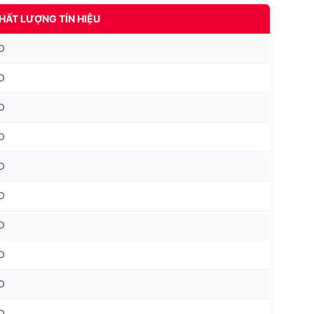
HẤT LƯỢNG TÍN HIỆU
D
D
D
D
D
D
D
D
D
D