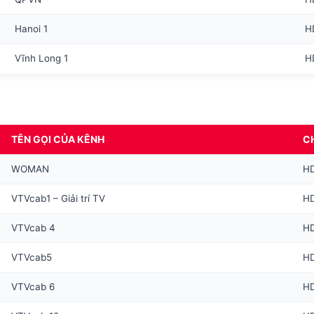
Hanoi 1
H
Vĩnh Long 1
H
TÊN GỌI CỦA KÊNH
C
WOMAN
H
VTVcab1 – Giải trí TV
H
VTVcab 4
H
VTVcab5
H
VTVcab 6
H