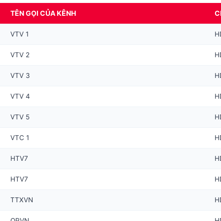
TÊN GỌI CỦA KÊNH
C
VTV 1
H
VTV 2
H
VTV 3
H
VTV 4
H
VTV 5
H
VTC 1
H
HTV7
H
HTV7
H
TTXVN
H
QPVN
H