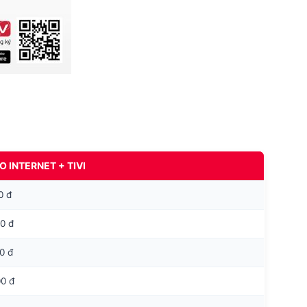
 INTERNET + TIVI
0 đ
0 đ
0 đ
0 đ