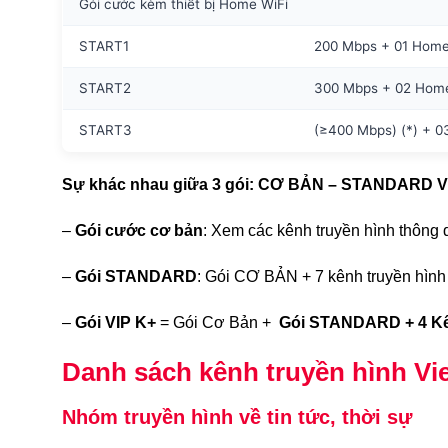
Gói cước kèm thiết bị Home WiFi
START1
200 Mbps + 01 Home
START2
300 Mbps + 02 Home
START3
(≥400 Mbps) (*) + 0
Sự khác nhau giữa 3 gói: CƠ BẢN – STANDARD V
–
Gói cước cơ bản
: Xem các kênh truyền hình thông
–
Gói STANDARD
: Gói CƠ BẢN + 7 kênh truyền hình
–
Gói VIP K+
= Gói Cơ Bản +
Gói STANDARD + 4 Kên
Danh sách kênh truyền hình Vie
Nhóm truyền hình về tin tức, thời sự