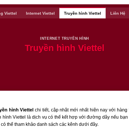
g Viettel
Internet Viettel
Truyền hình Viettel
Liên Hệ
INTERNET TRUYỀN HÌNH
Truyền hình Viettel
yền hình Viettel
chi tiết, cập nhật mới nhất hiện nay với hà
ền hình Viettel là dịch vụ có thể kết hợp với đường dây nếu bạ
có thể tham khảo danh sách các kênh dưới đây.