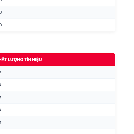
D
D
HẤT LƯỢNG TÍN HIỆU
D
D
D
D
D