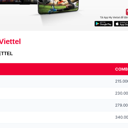
iettel
ETTEL
COMBO
215.00
230.00
279.00
340.00