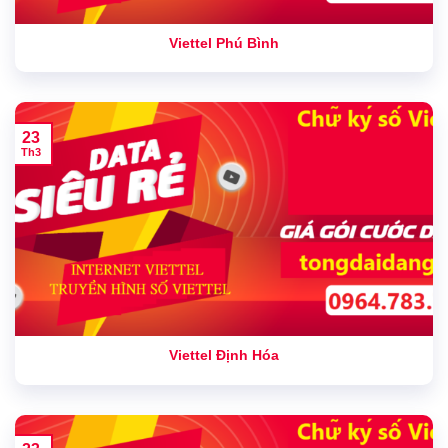
Viettel Phú Bình
23
Th3
Viettel Định Hóa