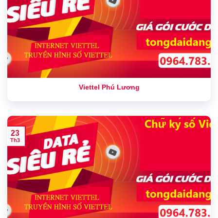
Viettel Phú Lương
23
Th3