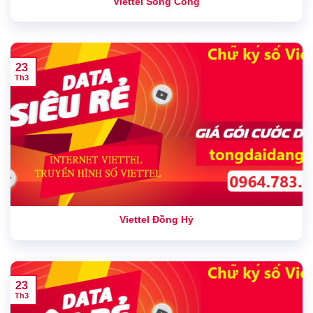
Viettel Sông Công
23
Th3
Viettel Đồng Hỷ
23
Th3