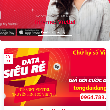
LẮP ĐẶT MẠNG VIETTEL CÁP QUANG
Internet Viettel
Continue reading
→
23
Th3