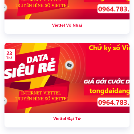
Viettel Võ Nhai
23
Th3
Viettel Đại Từ