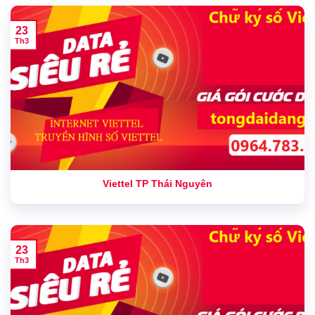
23
Th3
Viettel TP Thái Nguyên
23
Th3