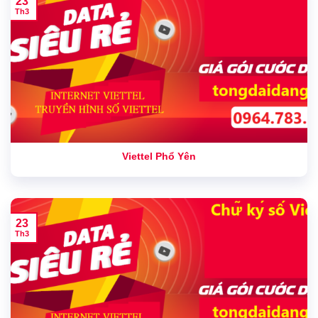
23
Th3
Viettel Phổ Yên
23
Th3