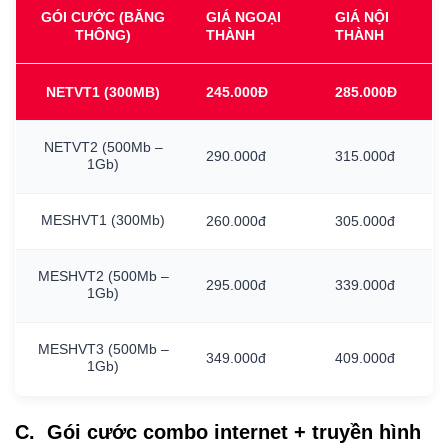
GÓI CƯỚC (BĂNG
GIÁ NGOẠI
GIÁ NỘI
THÔNG)
THÀNH
THÀNH
NETVT1
(300MB)
245.000Đ
285.000Đ
NETVT2
(500Mb
–
290.000đ
315.000đ
1Gb)
MESHVT1
(300Mb)
260.000đ
305.000đ
MESHVT2
(500Mb
–
295.000đ
339.000đ
1Gb)
MESHVT3
(500Mb
–
349.000đ
409.000đ
1Gb)
C. Gói cước combo internet + truyền hình