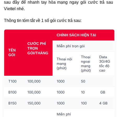
sau đây để nhanh tay hòa mạng ngay gói cước trả sau
Viettel nhé.
Thông tin tóm tắt về 1 số gói cước trả sau:
CHÍNH SÁCH HIỆN TẠI
CƯỚC PHÍ
Miễn phí trọn gói
TRỌN
TÊN
GÓI/THÁNG
GÓI
Thoại
Data
Thoại nội
ngoại
3G/4G
mạng
mạng
tốc độ
(phút)
(phút)
cao
T100
100,000
1000
50
B100
100,000
1000
10
GB
B150
150,000
1000
100
4 GB
Miễn phí