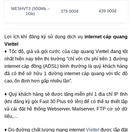
MESHVT3
(500Mb
–
439.000đ
379.000đ
1Gb)
Lợi ích khi đăng ký sử dụng dịch vụ
internet cáp quang
Viettel
♦ Tốc độ, giá và gói cước của cáp quang Viettel đang tốt
nhất hiện nay trên thị trường “chỉ với chi phí trên 1 đường
internet cáp đồng (ADSL) bình thường là quý khách hàng
đã có thể sở hữu 1 đường internet cáp quang với tốc độ
cao, ổn định hơn gấp nhiều lần”.
♦ Quý khách hàng sẽ được tặng miễn phí 1 địa chỉ IP tĩnh
(khi đăng ký gói Fast 30 Plus trở lên) để có thể tự thiết lập
và cài đặt hệ thống Webserver, Mailserver, FTP cơ sở dữ
liệu,…
♦ Do đường chất lượng mạng internet
Viettel
được lắp đặt