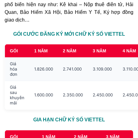
phổ biển hiện nay như: Kê khai – Nộp thuê điên tử, Hải
Quan, Bảo Hiểm Xã Hội, Bảo Hiểm Y Tế, Ký hợp đồng
giao dịch…
GÓI CƯỚC ĐĂNG KÝ MỚI CHỮ KÝ SỐ VIETTEL
GÓI
1 NĂM
2 NĂM
3 NĂM
4 NĂM
Giá
hóa
1.826.000
2.741.000
3.109.000
3.110.0
đơn
Giá
sau
1.600.000
2.350.000
2.450.000
2.450.
khuyễn
mãi
GIA HẠN CHỮ KÝ SỐ VIETTEL
GÓI
1 NĂM
2 NĂM
3 NĂM