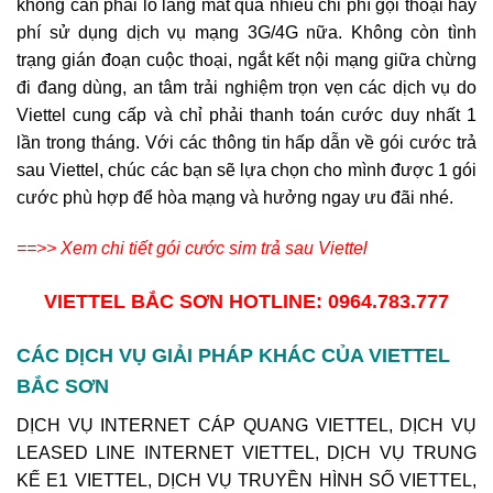
không cần phải lo lắng mất quá nhiều chi phí gọi thoại hay
phí sử dụng dịch vụ mạng 3G/4G nữa. Không còn tình
trạng gián đoạn cuộc thoại, ngắt kết nội mạng giữa chừng
đi đang dùng, an tâm trải nghiệm trọn vẹn các dịch vụ do
Viettel cung cấp và chỉ phải thanh toán cước duy nhất 1
lần trong tháng. Với các thông tin hấp dẫn về gói cước trả
sau Viettel, chúc các bạn sẽ lựa chọn cho mình được 1 gói
cước phù hợp để hòa mạng và hưởng ngay ưu đãi nhé.
==>> Xem chi tiết gói cước sim trả sau Viettel
VIETTEL BẮC SƠN
HOTLINE: 0964.783.777
CÁC DỊCH VỤ GIẢI PHÁP KHÁC CỦA VIETTEL
BẮC SƠN
DỊCH VỤ INTERNET CÁP QUANG VIETTEL, DỊCH VỤ
LEASED LINE INTERNET VIETTEL, DỊCH VỤ TRUNG
KẾ E1 VIETTEL, DỊCH VỤ TRUYỀN HÌNH SỐ VIETTEL,