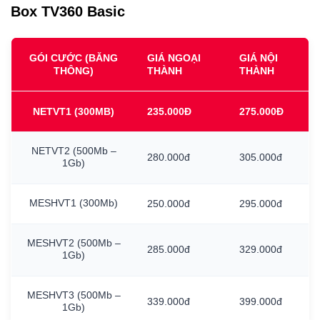
Box TV360 Basic
GÓI CƯỚC (BĂNG
GIÁ NGOẠI
GIÁ NỘI
THÔNG)
THÀNH
THÀNH
NETVT1
(300MB)
235.000Đ
275.000Đ
NETVT2
(500Mb
–
280.000đ
305.000đ
1Gb)
MESHVT1
(300Mb)
250.000đ
295.000đ
MESHVT2
(500Mb
–
285.000đ
329.000đ
1Gb)
MESHVT3
(500Mb
–
339.000đ
399.000đ
1Gb)