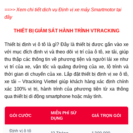
==>> Xem chi tiết dịch vụ Định vị xe máy Smartmotor tại
đây
THIẾT BỊ GIÁM SÁT HÀNH TRÌNH VTRACKING
Thiết bị định vị ô tô là gì? Đây là thiết bị được gắn vào xe
với mục đích định vị và theo dõi vị trí của ô tô, xe tải, giúp
thu thập các thông tin về phương tiện và người lái xe như
vị trí của xe, vận tốc và quãng đường của xe, lộ trình và
thời gian di chuyển của xe. Lắp đặt thiết bị định vị xe ô tô,
xe tải – Vtracking Viettel giúp khách hàng xác định chính
xác 100% vị trị, hành trình của phương tiện từ xa thông
qua thiết bị di động smartphone hoặc máy tính.
MIỄN PHÍ SỬ
GÓI CƯỚC
GIÁ TRỌN GÓI
DỤNG
Định vị ô tô
12 Tháng
1.300.000