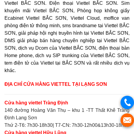
Viettel BẮC SƠN. Điện thoại Viettel BẮC SƠN. Sim
khuyến mãi Viettel BẮC SƠN, Phòng họp không giấy
Ecabinet Viettel BẮC SƠN, Viettel Cloud, moffice van
phòng điện tử thông minh, sms brandname tại Viettel BẮC
SƠN, giải pháp hội nghị truyền hình tại Viettel BẮC SƠN,
DMS giải pháp bán hàng chuyên nghiệp tại Viettel BẮC
SƠN, dịch vụ Dcom của Viettel BẮC SƠN, điện thoại bàn
Home phone, dịch vụ SIP trunking của Viettel BẮC SƠN,
tem điện tử của Viettel tại BẮC SƠN và rất nhiều dịch vụ
khác.
ĐỊA CHỈ CỬA HÀNG VIETTEL
TẠI LẠNG SƠN
Cửa hàng viettel Tràng Định
140 đường Hoàng Văn Thụ – khu 1 -TT Thất Khê Tràng
Định Lạng Sơn
Thứ 2-T6: 7h30-18h30| T7-CN: 7h30-12h00&13h30-18h30
Cửa hàng viettel Hữu Lũng