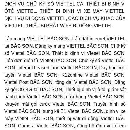
DỊCH VỤ CHỮ KÝ SỐ VIETTEL CA, THIẾT BỊ ĐỊNH VỊ
ÔTÔ VIETTEL, THIẾT BỊ ĐỊNH VỊ XE MÁY VIETTEL,
DỊCH VỤ ĐI ĐỘNG VIETTEL, CÁC DỊCH VỤ KHÁC CỦA
VIETTEL, THIẾT BỊ PHÁT WIFE ĐI ĐỘNG VIETTEL.
Lắp mạng VIETTEL BẮC SƠN. Lắp đặt internet VIETTEL
tại
BẮC SƠN
. Đăng ký mạng VIETTEL BẮC SƠN, Chữ ký
số Viettel BẮC SƠN, Thiết bị định vị Viettel BẮC SƠN,
Hóa đơn điện tử Viettel BẮC SƠN, Chữ ký số Viettel BẮC
SƠN, Internet Leased Line Viettel BẮC SƠN, Dạy học trực
tuyến Viettel BẮC SƠN, K12online Viettel BẮC SƠN,
Viettel Post BẮC SƠN, tổng đài Viettel BẮC SƠN, Đăng
ký gói 3G 4G tại BẮC SƠN, Thiết bị định vị ô tô, giám sát
hành trình Viettel BẮC SƠN, cửa hàng Viettel BẮC SƠN,
khuyến mãi gói cước Viettel BẮC SƠN. Truyền hình số
Viettel BẮC SƠN, trung kế E1 Viettel BẮC SƠN, định vị xe
máy Viettel BẮC SƠN, thiết bị wifi di động Viettel BẮC
SƠN, Camera Viettel BẮC SƠN, đồng hồ định vị trẻ em