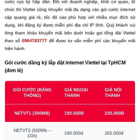
cước cực kỳ hấp dẫn. Đối với doanh nghiệp, khối cơ quan, tổ
chức thì Viettel cũng khuyến mãi đa dạng các gói cước internet
cáp quang giá rẻ, tốc độ cao phù hợp với nhiều mục đích sử
dụng, khi đăng ký được miễn phí địa chỉ IP tĩnh. Quý khách vui
lòng tham khảo khuyến mãi bên dưới hoặc gọi tổng đài Viettel
theo số
0964783777
để được tư vấn miễn phí các khuyến mãi
hiện hành.
Gói cước đăng ký lắp đặt internet Viettel tại TpHCM
(đơn lẻ)
GÓI CƯỚC (BĂNG
GIÁ NGOẠI
GIÁ NỘI
THÔNG)
THÀNH
THÀNH
NETVT1
(300MB)
195.000Đ
235.000Đ
NETVT2
(500Mb
–
240.000đ
265.000đ
1Gb)