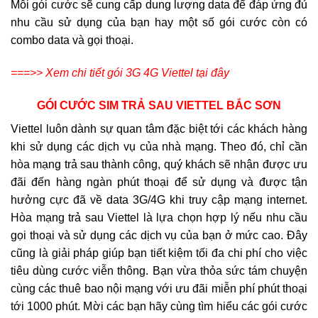
Mỗi gói cước sẽ cung cấp dung lượng data để đáp ứng đủ
nhu cầu sử dụng của bạn hay một số gói cước còn có
combo data và gọi thoại.
===>> Xem chi tiết gói 3G 4G Viettel tại đây
GÓI CƯỚC SIM TRẢ SAU VIETTEL BẮC SƠN
Viettel luôn dành sự quan tâm đặc biệt tới các khách hàng
khi sử dụng các dịch vụ của nhà mạng. Theo đó, chỉ cần
hòa mạng trả sau thành công, quý khách sẽ nhận được ưu
đãi đến hàng ngàn phút thoại để sử dụng và được tận
hưởng cực đã về data 3G/4G khi truy cập mạng internet.
Hòa mạng trả sau Viettel là lựa chọn hợp lý nếu nhu cầu
gọi thoại và sử dụng các dịch vụ của bạn ở mức cao. Đây
cũng là giải pháp giúp bạn tiết kiệm tối đa chi phí cho việc
tiêu dùng cước viễn thông. Bạn vừa thỏa sức tám chuyện
cùng các thuê bao nội mạng với ưu đãi miễn phí phút thoại
tới 1000 phút. Mời các bạn hãy cùng tìm hiểu các gói cước