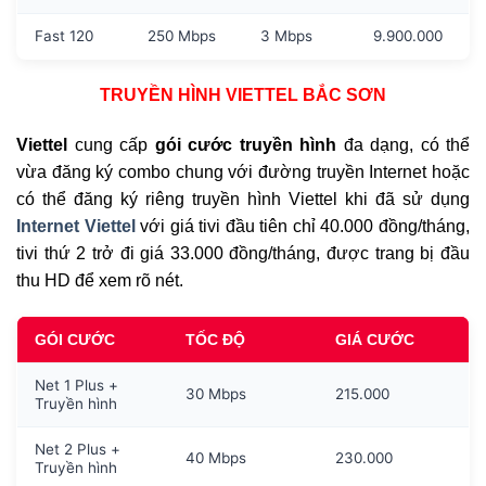
Fast 120
250 Mbps
3 Mbps
9.900.000
TRUYỀN HÌNH VIETTEL BẮC SƠN
Viettel
cung cấp
gói cước truyền hình
đa dạng, có thể
vừa đăng ký combo chung với đường truyền Internet hoặc
có thể đăng ký riêng truyền hình Viettel khi đã sử dụng
Internet Viettel
với giá tivi đầu tiên chỉ 40.000 đồng/tháng,
tivi thứ 2 trở đi giá 33.000 đồng/tháng, được trang bị đầu
thu HD để xem rõ nét.
GÓI CƯỚC
TỐC ĐỘ
GIÁ CƯỚC
Net 1 Plus +
30 Mbps
215.000
Truyền hình
Net 2 Plus +
40 Mbps
230.000
Truyền hình