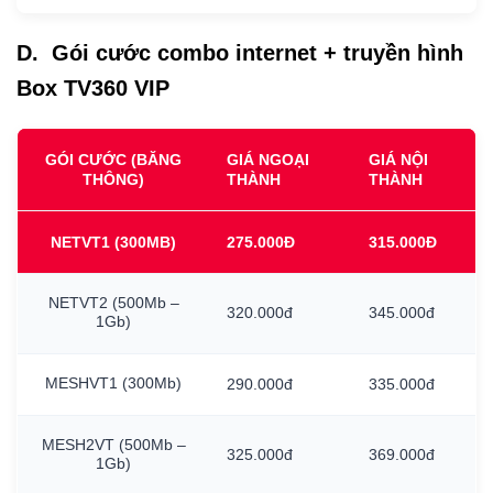
D. Gói cước combo internet + truyền hình
Box TV360 VIP
GÓI CƯỚC (BĂNG
GIÁ NGOẠI
GIÁ NỘI
THÔNG)
THÀNH
THÀNH
NETVT1
(300MB)
275.000Đ
315.000Đ
NETVT2
(500Mb
–
320.000đ
345.000đ
1Gb)
MESHVT1
(300Mb)
290.000đ
335.000đ
MESH2VT
(500Mb
–
325.000đ
369.000đ
1Gb)