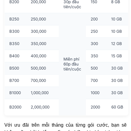
B200
200,000
30p đầu
150
8 GB
tiên/cuộc
B250
250,000
200
10 GB
B300
300,000
250
10 GB
B350
350,000
300
12 GB
B400
400,000
350
15 GB
Miễn phí
60p đầu
B500
500,000
500
30 GB
tiên/cuộc
B700
700,000
700
30 GB
B1000
1,000,000
1000
30 GB
B2000
2,000,000
2000
60 GB
Với ưu đãi trên mỗi tháng của từng gói cước, bạn sẽ