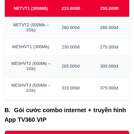
NETVT1
(300MB)
215.000Đ
255.000Đ
NETVT2
(500Mb
–
260.000đ
285.000đ
1Gb)
MESHVT1
(300Mb)
230.000đ
275.000đ
MESHVT2
(500Mb
–
265.000đ
309.000đ
1Gb)
MESHVT3
(500Mb
–
319.000đ
379.000đ
1Gb)
B. Gói cước combo internet + truyền hình
App TV360 VIP