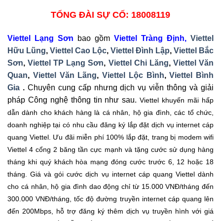
TỔNG ĐÀI SỰ CỐ: 18008119
Viettel Lạng Sơn
bao gồm
Viettel Tràng Định
,
Viettel
Hữu Lũng
,
Viettel Cao Lộc
,
Viettel Đình Lập
,
Viettel Bắc
Sơn
,
Viettel TP Lạng Sơn
,
Viettel Chi Lăng
,
Viettel Văn
Quan
,
Viettel Văn Lãng
,
Viettel Lộc Bình
,
Viettel Bình
Gia
.
Chuyên cung cấp nhưng dịch vụ viễn thông và giải
pháp Công nghệ thông tin như sau.
Viettel khuyến mãi hấp
dẫn dành cho khách hàng là cá nhân, hộ gia đình, các tổ chức,
doanh nghiệp tại có nhu cầu đăng ký lắp đặt dịch vụ internet cáp
quang Viettel. Ưu đãi miễn phí 100% lắp đặt, trang bị modem wifi
Viettel 4 cổng 2 băng tần cực mạnh và tặng cước sử dụng hàng
tháng khi quý khách hòa mạng đóng cước trước 6, 12 hoặc 18
tháng. Giá và gói cước dịch vụ internet cáp quang Viettel dành
cho cá nhân, hộ gia đình dao động chỉ từ 15.000 VNĐ/tháng đến
300.000 VNĐ/tháng, tốc độ đường truyền internet cáp quang lên
đến 200Mbps, hỗ trợ đăng ký thêm dịch vụ truyền hình với giá