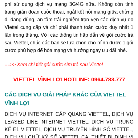
phí sử dụng dịch vụ mạng 3G/4G nữa. Không còn tình
trạng gián đoạn cuộc thoại, ngắt kết nội mạng giữa chừng
đi đang dùng, an tâm trải nghiệm trọn vẹn các dịch vụ do
Viettel cung cấp và chỉ phải thanh toán cước duy nhất 1
lần trong tháng. Với các thông tin hấp dẫn về gói cước trả
sau Viettel, chúc các bạn sẽ lựa chọn cho mình được 1 gói
cước phù hợp để hòa mạng và hưởng ngay ưu đãi nhé.
==>> Xem chi tiết gói cước sim trả sau Viettel
VIETTEL VĨNH LỢI
HOTLINE: 0964.783.777
CÁC DỊCH VỤ GIẢI PHÁP KHÁC CỦA VIETTEL
VĨNH LỢI
DỊCH VỤ INTERNET CÁP QUANG VIETTEL, DỊCH VỤ
LEASED LINE INTERNET VIETTEL, DỊCH VỤ TRUNG
KẾ E1 VIETTEL, DỊCH VỤ TRUYỀN HÌNH SỐ VIETTEL,
DỊCH VỤ CHỮ KÝ SỐ VIETTEL CA, THIẾT BỊ ĐỊNH VỊ