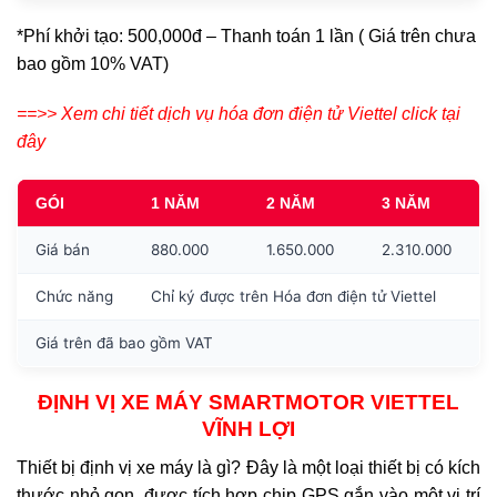
*Phí khởi tạo: 500,000đ – Thanh toán 1 lần ( Giá trên chưa
bao gồm 10% VAT)
==>> Xem chi tiết dịch vụ hóa đơn điện tử Viettel click tại
đây
GÓI
1 NĂM
2 NĂM
3 NĂM
Giá bán
880.000
1.650.000
2.310.000
Chức năng
Chỉ ký được trên Hóa đơn điện tử Viettel
Giá trên đã bao gồm VAT
ĐỊNH VỊ XE MÁY SMARTMOTOR VIETTEL
VĨNH LỢI
Thiết bị định vị xe máy là gì? Đây là một loại thiết bị có kích
thước nhỏ gọn, được tích hợp chip GPS gắn vào một vị trí