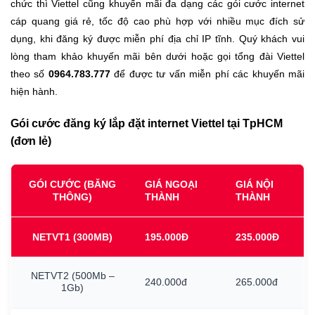
chức thì Viettel cũng khuyến mãi đa dạng các gói cước internet
cáp quang giá rẻ, tốc độ cao phù hợp với nhiều mục đích sử
dụng, khi đăng ký được miễn phí địa chỉ IP tĩnh. Quý khách vui
lòng tham khảo khuyến mãi bên dưới hoặc gọi tổng đài Viettel
theo số
0964.783.777
để được tư vấn miễn phí các khuyến mãi
hiện hành.
Gói cước đăng ký lắp đặt internet Viettel tại TpHCM
(đơn lẻ)
GÓI CƯỚC (BĂNG
GIÁ NGOẠI
GIÁ NỘI
THÔNG)
THÀNH
THÀNH
NETVT1
(300MB)
195.000Đ
235.000Đ
NETVT2
(500Mb
–
240.000đ
265.000đ
1Gb)