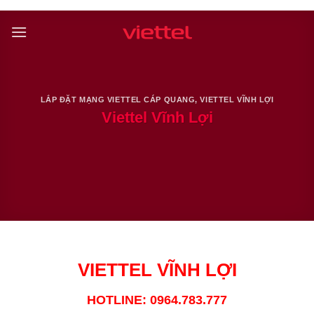
Skip
to
content
LẮP ĐẶT MẠNG VIETTEL CÁP QUANG
,
VIETTEL VĨNH LỢI
Viettel Vĩnh Lợi
VIETTEL VĨNH LỢI
HOTLINE: 0964.783.777