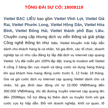
TỔNG ĐÀI SỰ CỐ: 18008119
Viettel BẠC LIÊU
bao gồm
Viettel Vĩnh Lợi
,
Viettel Giá
Rai
,
Viettel Phước Long
,
Viettel Hồng Dân
,
Viettel Hòa
Bình
,
Viettel Đông Hải,
Viettel thành phố Bạc Liêu
.
Chuyên cung cấp nhưng dịch vụ viễn thông và giải pháp
Công nghệ thông tin như sau.
Viettel khuyến mãi hấp dẫn
dành cho khách hàng là cá nhân, hộ gia đình, các tổ chức, doanh
nghiệp tại có nhu cầu đăng ký lắp đặt dịch vụ internet cáp quang
Viettel. Ưu đãi miễn phí 100% lắp đặt, trang bị modem wifi Viettel
4 cổng 2 băng tần cực mạnh và tặng cước sử dụng hàng tháng
khi quý khách hòa mạng đóng cước trước 6, 12 hoặc 18 tháng.
Giá và gói cước dịch vụ internet cáp quang Viettel dành cho cá
nhân, hộ gia đình dao động chỉ từ 15.000 VNĐ/tháng đến
300.000 VNĐ/tháng, tốc độ đường truyền internet cáp quang lên
đến 200Mbps, hỗ trợ đăng ký thêm dịch vụ truyền hình với giá
cước cực kỳ hấp dẫn. Đối với doanh nghiệp, khối cơ quan, tổ