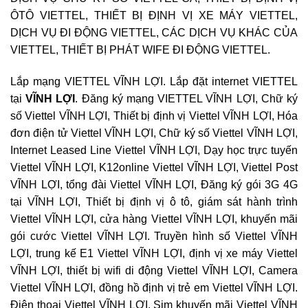
ÔTÔ VIETTEL, THIẾT BỊ ĐỊNH VỊ XE MÁY VIETTEL,
DỊCH VỤ ĐI ĐỘNG VIETTEL, CÁC DỊCH VỤ KHÁC CỦA
VIETTEL, THIẾT BỊ PHÁT WIFE ĐI ĐỘNG VIETTEL.
Lắp mạng VIETTEL VĨNH LỢI. Lắp đặt internet VIETTEL
tại
VĨNH LỢI
. Đăng ký mạng VIETTEL VĨNH LỢI, Chữ ký
số Viettel VĨNH LỢI, Thiết bị định vị Viettel VĨNH LỢI, Hóa
đơn điện tử Viettel VĨNH LỢI, Chữ ký số Viettel VĨNH LỢI,
Internet Leased Line Viettel VĨNH LỢI, Dạy học trực tuyến
Viettel VĨNH LỢI, K12online Viettel VĨNH LỢI, Viettel Post
VĨNH LỢI, tổng đài Viettel VĨNH LỢI, Đăng ký gói 3G 4G
tại VĨNH LỢI, Thiết bị định vị ô tô, giám sát hành trình
Viettel VĨNH LỢI, cửa hàng Viettel VĨNH LỢI, khuyến mãi
gói cước Viettel VĨNH LỢI. Truyền hình số Viettel VĨNH
LỢI, trung kế E1 Viettel VĨNH LỢI, định vị xe máy Viettel
VĨNH LỢI, thiết bị wifi di động Viettel VĨNH LỢI, Camera
Viettel VĨNH LỢI, đồng hồ định vị trẻ em Viettel VĨNH LỢI.
Điện thoại Viettel VĨNH LỢI. Sim khuyến mãi Viettel VĨNH