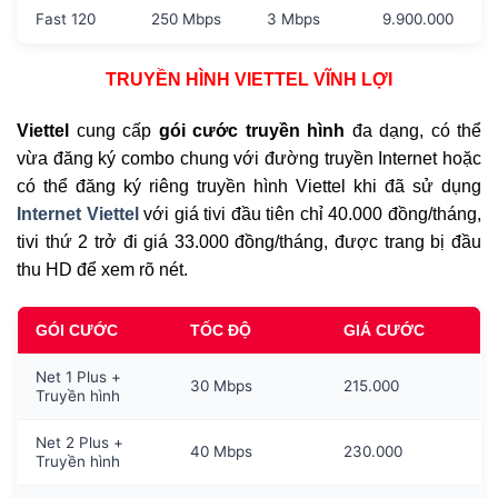
Fast 120
250 Mbps
3 Mbps
9.900.000
TRUYỀN HÌNH VIETTEL VĨNH LỢI
Viettel
cung cấp
gói cước truyền hình
đa dạng, có thể
vừa đăng ký combo chung với đường truyền Internet hoặc
có thể đăng ký riêng truyền hình Viettel khi đã sử dụng
Internet Viettel
với giá tivi đầu tiên chỉ 40.000 đồng/tháng,
tivi thứ 2 trở đi giá 33.000 đồng/tháng, được trang bị đầu
thu HD để xem rõ nét.
GÓI CƯỚC
TỐC ĐỘ
GIÁ CƯỚC
Net 1 Plus +
30 Mbps
215.000
Truyền hình
Net 2 Plus +
40 Mbps
230.000
Truyền hình