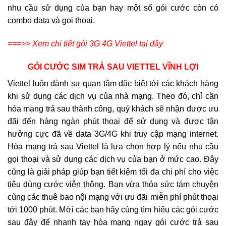
nhu cầu sử dụng của bạn hay một số gói cước còn có
combo data và gọi thoại.
===>> Xem chi tiết gói 3G 4G Viettel tại đây
GÓI CƯỚC SIM TRẢ SAU VIETTEL VĨNH LỢI
Viettel luôn dành sự quan tâm đặc biệt tới các khách hàng
khi sử dụng các dịch vụ của nhà mạng. Theo đó, chỉ cần
hòa mạng trả sau thành công, quý khách sẽ nhận được ưu
đãi đến hàng ngàn phút thoại để sử dụng và được tận
hưởng cực đã về data 3G/4G khi truy cập mạng internet.
Hòa mạng trả sau Viettel là lựa chọn hợp lý nếu nhu cầu
gọi thoại và sử dụng các dịch vụ của bạn ở mức cao. Đây
cũng là giải pháp giúp bạn tiết kiệm tối đa chi phí cho việc
tiêu dùng cước viễn thông. Bạn vừa thỏa sức tám chuyện
cùng các thuê bao nội mạng với ưu đãi miễn phí phút thoại
tới 1000 phút. Mời các bạn hãy cùng tìm hiểu các gói cước
sau đây để nhanh tay hòa mạng ngay gói cước trả sau