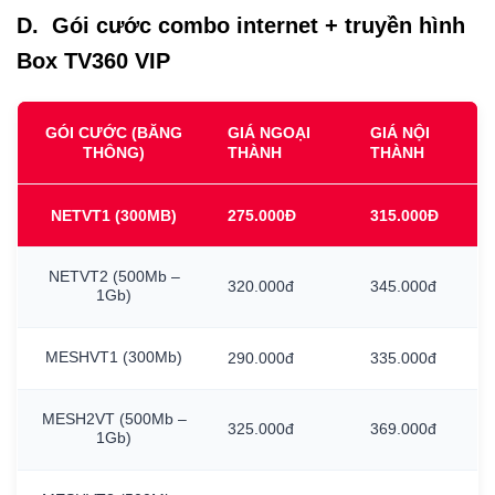
D. Gói cước combo internet + truyền hình
Box TV360 VIP
GÓI CƯỚC (BĂNG
GIÁ NGOẠI
GIÁ NỘI
THÔNG)
THÀNH
THÀNH
NETVT1
(300MB)
275.000Đ
315.000Đ
NETVT2
(500Mb
–
320.000đ
345.000đ
1Gb)
MESHVT1
(300Mb)
290.000đ
335.000đ
MESH2VT
(500Mb
–
325.000đ
369.000đ
1Gb)