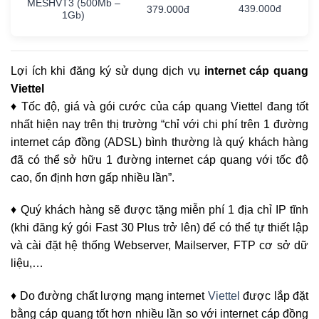
MESHVT3
(500Mb
–
439.000đ
379.000đ
1Gb)
Lợi ích khi đăng ký sử dụng dịch vụ
internet cáp quang
Viettel
♦ Tốc độ, giá và gói cước của cáp quang Viettel đang tốt
nhất hiện nay trên thị trường “chỉ với chi phí trên 1 đường
internet cáp đồng (ADSL) bình thường là quý khách hàng
đã có thể sở hữu 1 đường internet cáp quang với tốc độ
cao, ổn định hơn gấp nhiều lần”.
♦ Quý khách hàng sẽ được tặng miễn phí 1 địa chỉ IP tĩnh
(khi đăng ký gói Fast 30 Plus trở lên) để có thể tự thiết lập
và cài đặt hệ thống Webserver, Mailserver, FTP cơ sở dữ
liệu,…
♦ Do đường chất lượng mạng internet
Viettel
được lắp đặt
bằng cáp quang tốt hơn nhiều lần so với internet cáp đồng