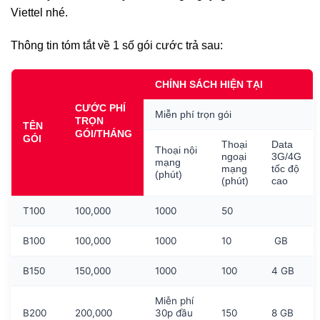
Viettel nhé.
Thông tin tóm tắt về 1 số gói cước trả sau:
CHÍNH SÁCH HIỆN TẠI
CƯỚC PHÍ
Miễn phí trọn gói
TRỌN
TÊN
GÓI/THÁNG
GÓI
Thoại
Data
Thoại nội
ngoại
3G/4G
mạng
mạng
tốc độ
(phút)
(phút)
cao
T100
100,000
1000
50
B100
100,000
1000
10
GB
B150
150,000
1000
100
4 GB
Miễn phí
B200
200,000
30p đầu
150
8 GB