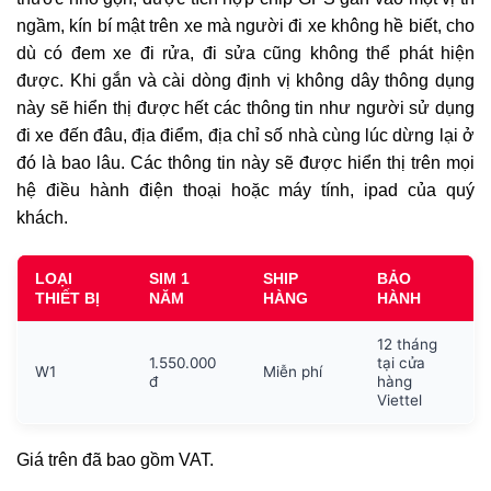
ngầm, kín bí mật trên xe mà người đi xe không hề biết, cho
dù có đem xe đi rửa, đi sửa cũng không thể phát hiện
được. Khi gắn và cài dòng định vị không dây thông dụng
này sẽ hiển thị được hết các thông tin như người sử dụng
đi xe đến đâu, địa điểm, địa chỉ số nhà cùng lúc dừng lại ở
đó là bao lâu. Các thông tin này sẽ được hiển thị trên mọi
hệ điều hành điện thoại hoặc máy tính, ipad của quý
khách.
LOẠI
SIM 1
SHIP
BẢO
THIẾT BỊ
NĂM
HÀNG
HÀNH
12 tháng
1.550.000
tại cửa
W1
Miễn phí
đ
hàng
Viettel
Giá trên đã bao gồm VAT.