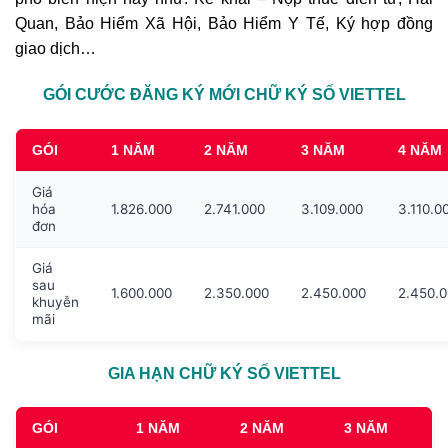
Quan, Bảo Hiểm Xã Hội, Bảo Hiểm Y Tế, Ký hợp đồng
giao dịch…
GÓI CƯỚC ĐĂNG KÝ MỚI CHỮ KÝ SỐ VIETTEL
GÓI
1 NĂM
2 NĂM
3 NĂM
4 NĂM
Giá
hóa
1.826.000
2.741.000
3.109.000
3.110.0
đơn
Giá
sau
1.600.000
2.350.000
2.450.000
2.450.
khuyễn
mãi
GIA HẠN CHỮ KÝ SỐ VIETTEL
GÓI
1 NĂM
2 NĂM
3 NĂM