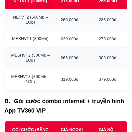
NETVT1
(300MB)
215.000Đ
255.000Đ
NETVT2
(500Mb
–
260.000đ
285.000đ
1Gb)
MESHVT1
(300Mb)
230.000đ
275.000đ
MESHVT2
(500Mb
–
265.000đ
309.000đ
1Gb)
MESHVT3
(500Mb
–
319.000đ
379.000đ
1Gb)
B. Gói cước combo internet + truyền hình
App TV360 VIP
GÓI CƯỚC (BĂNG
GIÁ NGOẠI
GIÁ NỘI