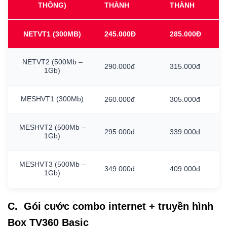
THÔNG)
THÀNH
THÀNH
NETVT1
(300MB)
245.000Đ
285.000Đ
NETVT2
(500Mb
–
290.000đ
315.000đ
1Gb)
MESHVT1
(300Mb)
260.000đ
305.000đ
MESHVT2
(500Mb
–
295.000đ
339.000đ
1Gb)
MESHVT3
(500Mb
–
349.000đ
409.000đ
1Gb)
C. Gói cước combo internet + truyền hình
Box TV360 Basic