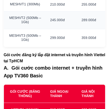
MESHVT1
(300Mb)
210.000đ
255.000đ
MESHVT2
(500Mb
–
245.000đ
289.000đ
1Gb)
MESHVT3
(500Mb
–
299.000đ
359.000đ
1Gb)
Gói cước đăng ký lắp đặt internet và truyền hình Viettel
tại TpHCM
A. Gói cước combo internet + truyền hình
App TV360 Basic
GÓI CƯỚC (BĂNG
GIÁ NGOẠI
GIÁ NỘI
THÔNG)
THÀNH
THÀNH