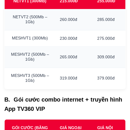
NETVT1
(300MB)
215.000Đ
255.000Đ
NETVT2
(500Mb
–
260.000đ
285.000đ
1Gb)
MESHVT1
(300Mb)
230.000đ
275.000đ
MESHVT2
(500Mb
–
265.000đ
309.000đ
1Gb)
MESHVT3
(500Mb
–
319.000đ
379.000đ
1Gb)
B. Gói cước combo internet + truyền hình
App TV360 VIP
GÓI CƯỚC (BĂNG
GIÁ NGOẠI
GIÁ NỘI