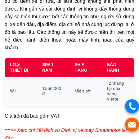
dù có đem xe đi rửa, đi sửa cũng không thể phát hiện
được. Khi gắn và cài dòng định vị không dây thông dụng
này sẽ hiển thị được hết các thông tin như người sử dụng
đi xe đến đâu, địa điểm, địa chỉ số nhà cùng lúc dừng lại ở
đó là bao lâu. Các thông tin này sẽ được hiển thị trên mọi
hệ điều hành điện thoại hoặc máy tính, ipad của quý
khách.
LOẠI
SIM 1
SHIP
BẢO
THIẾT BỊ
NĂM
HÀNG
HÀNH
12 tháng
1.550.000
tại cửa
W1
Miễn phí
đ
hàng
Viettel
Giá trên đã bao gồm VAT.
==>> Xem chi tiết dịch vụ Định vị xe máy Smartmotor tại
đây