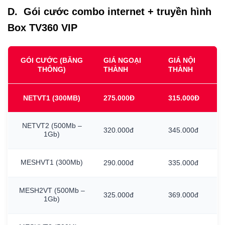
D. Gói cước combo internet + truyền hình
Box TV360 VIP
GÓI CƯỚC (BĂNG
GIÁ NGOẠI
GIÁ NỘI
THÔNG)
THÀNH
THÀNH
NETVT1
(300MB)
275.000Đ
315.000Đ
NETVT2
(500Mb
–
320.000đ
345.000đ
1Gb)
MESHVT1
(300Mb)
290.000đ
335.000đ
MESH2VT
(500Mb
–
325.000đ
369.000đ
1Gb)