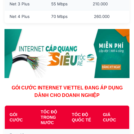
Net 3 Plus
55 Mbps
210.000
Net 4 Plus
70 Mbps
260.000
GÓI CƯỚC INTERNET VIETTEL ĐANG ÁP DỤNG
DÀNH CHO DOANH NGHIỆP
TỐC ĐỘ
GÓI
TỐC ĐỘ
GIÁ
TRONG
CƯỚC
QUỐC TẾ
CƯỚC
NƯỚC