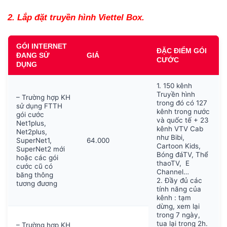
2. Lắp đặt truyền hình Viettel Box.
GÓI INTERNET
ĐẶC ĐIỂM GÓI
ĐANG SỬ
GIÁ
CƯỚC
DỤNG
1. 150 kênh
Truyền hình
– Trường hợp KH
trong đó có 127
sử dụng FTTH
kênh trong nước
gói cước
và quốc tế + 23
Net1plus,
kênh VTV Cab
Net2plus,
như Bibi,
SuperNet1,
64.000
Cartoon Kids,
SuperNet2 mới
Bóng đáTV, Thể
hoặc các gói
thaoTV, E
cước cũ có
Channel…
băng thông
2. Đầy đủ các
tương đương
tính năng của
kênh : tạm
dừng, xem lại
trong 7 ngày,
tua lại trong 2h.
– Trường hợp KH