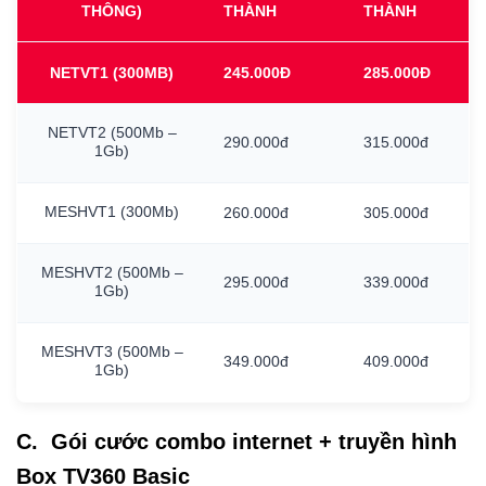
THÔNG)
THÀNH
THÀNH
NETVT1
(300MB)
245.000Đ
285.000Đ
NETVT2
(500Mb
–
290.000đ
315.000đ
1Gb)
MESHVT1
(300Mb)
260.000đ
305.000đ
MESHVT2
(500Mb
–
295.000đ
339.000đ
1Gb)
MESHVT3
(500Mb
–
349.000đ
409.000đ
1Gb)
C. Gói cước combo internet + truyền hình
Box TV360 Basic