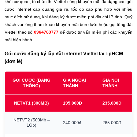
khối cơ quan, tổ chức thì Viettel cũng khuyến mãi đa dạng các gói
cước internet cáp quang giá rẻ, tốc độ cao phù hợp với nhiều
mục đích sử dụng, khi đăng ký được miễn phí địa chỉ IP tĩnh. Quý
khách vui lòng tham khảo khuyến mãi bên dưới hoặc gọi tổng đài
Viettel theo số
0964783777
để được tư vấn miễn phí các khuyến
mãi hiện hành.
Gói cước đăng ký lắp đặt internet Viettel tại TpHCM
(đơn lẻ)
GÓI CƯỚC (BĂNG
GIÁ NGOẠI
GIÁ NỘI
THÔNG)
THÀNH
THÀNH
NETVT1
(300MB)
195.000Đ
235.000Đ
NETVT2
(500Mb
–
240.000đ
265.000đ
1Gb)