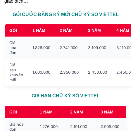
giao dịch…
GÓI CƯỚC ĐĂNG KÝ MỚI CHỮ KÝ SỐ VIETTEL
GÓI
1 NĂM
2 NĂM
3 NĂM
4 NĂM
Giá
hóa
1.826.000
2.741.000
3.109.000
3.110.0
đơn
Giá
sau
1.600.000
2.350.000
2.450.000
2.450.
khuyễn
mãi
GIA HẠN CHỮ KÝ SỐ VIETTEL
GÓI
1 NĂM
2 NĂM
3 NĂM
Giá hóa
1.276.000
2.191.000
2.909.000
đơn