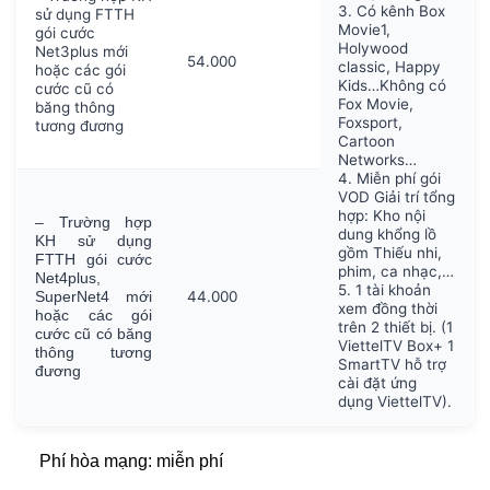
3. Có kênh Box
sử dụng FTTH
Movie1,
gói cước
Holywood
Net3plus mới
54.000
classic, Happy
hoặc các gói
Kids…Không có
cước cũ có
Fox Movie,
băng thông
Foxsport,
tương đương
Cartoon
Networks…
4. Miễn phí gói
VOD Giải trí tổng
hợp: Kho nội
–
Trường hợp
dung khổng lồ
KH sử dụng
gồm Thiếu nhi,
FTTH gói cước
phim, ca nhạc,…
Net4plus,
5. 1 tài khoản
44.000
SuperNet4 mới
xem đồng thời
hoặc các gói
trên 2 thiết bị. (1
cước cũ có băng
ViettelTV Box+ 1
thông tương
SmartTV hỗ trợ
đương
cài đặt ứng
dụng ViettelTV).
Phí hòa mạng: miễn phí