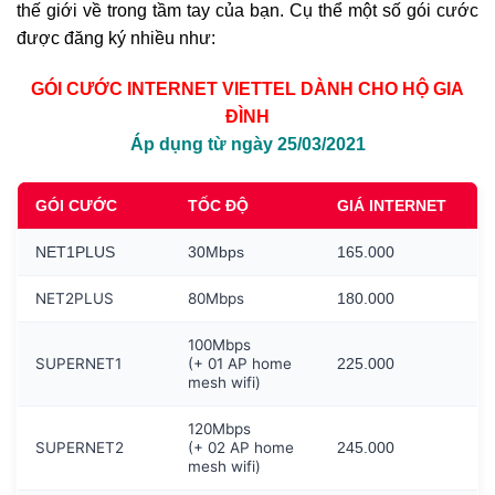
thế giới về trong tầm tay của bạn. Cụ thể một số gói cước
được đăng ký nhiều như:
GÓI CƯỚC INTERNET VIETTEL DÀNH CHO HỘ GIA
ĐÌNH
Áp dụng từ ngày 25/03/2021
GÓI CƯỚC
TỐC ĐỘ
GIÁ INTERNET
NET1PLUS
30Mbps
165.000
NET2PLUS
80Mbps
180.000
100Mbps
SUPERNET1
(+ 01 AP home
225.000
mesh wifi)
120Mbps
SUPERNET2
(+ 02 AP home
245.000
mesh wifi)