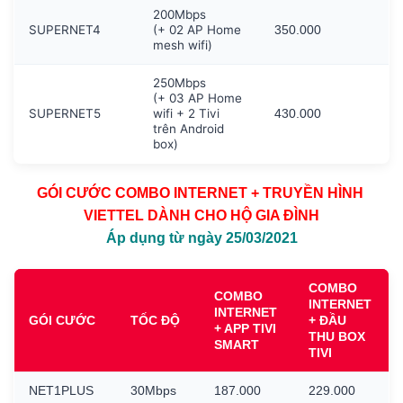
200Mbps
SUPERNET4
(+ 02 AP Home
350.000
mesh wifi)
250Mbps
(+ 03 AP Home
SUPERNET5
wifi + 2 Tivi
430.000
trên Android
box)
GÓI CƯỚC COMBO INTERNET + TRUYỀN HÌNH
VIETTEL DÀNH CHO HỘ GIA ĐÌNH
Áp dụng từ ngày 25/03/2021
COMBO
COMBO
INTERNET
INTERNET
GÓI CƯỚC
TỐC ĐỘ
+ ĐẦU
+ APP TIVI
THU BOX
SMART
TIVI
NET1PLUS
30Mbps
187.000
229.000