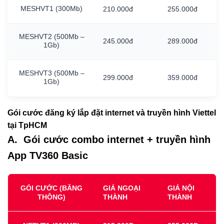
MESHVT1
(300Mb)
210.000đ
255.000đ
MESHVT2
(500Mb
–
245.000đ
289.000đ
1Gb)
MESHVT3
(500Mb
–
299.000đ
359.000đ
1Gb)
Gói cước đăng ký lắp đặt internet và truyền hình Viettel
tại TpHCM
A. Gói cước combo internet + truyền hình
App TV360 Basic
GÓI CƯỚC (BĂNG
GIÁ NGOẠI
GIÁ NỘI
THÔNG)
THÀNH
THÀNH