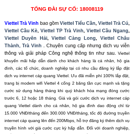
TỔNG ĐÀI SỰ CỐ: 18008119
Viettel Trà Vinh
bao gồm
Viettel Tiểu Cần
,
Viettel Trà Cú
,
Viettel Cầu Kè
,
Viettel TP Trà Vinh
,
Viettel Cầu Ngang
,
Viettel Duyên Hải
,
Viettel Càng Long
,
Viettel Châu
Thành, Trà Vinh
. Chuyên cung cấp nhưng dịch vụ viễn
thông và giải pháp Công nghệ thông tin như sau.
Viettel
khuyến mãi hấp dẫn dành cho khách hàng là cá nhân, hộ gia
đình, các tổ chức, doanh nghiệp tại có nhu cầu đăng ký lắp đặt
dịch vụ internet cáp quang Viettel. Ưu đãi miễn phí 100% lắp đặt,
trang bị modem wifi Viettel 4 cổng 2 băng tần cực mạnh và tặng
cước sử dụng hàng tháng khi quý khách hòa mạng đóng cước
trước 6, 12 hoặc 18 tháng. Giá và gói cước dịch vụ internet cáp
quang Viettel dành cho cá nhân, hộ gia đình dao động chỉ từ
15.000 VNĐ/tháng đến 300.000 VNĐ/tháng, tốc độ đường truyền
internet cáp quang lên đến 200Mbps, hỗ trợ đăng ký thêm dịch vụ
truyền hình với giá cước cực kỳ hấp dẫn. Đối với doanh nghiệp,