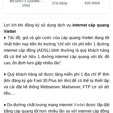
MESHVT3
(500Mb
–
439.000đ
379.000đ
1Gb)
Lợi ích khi đăng ký sử dụng dịch vụ
internet cáp quang
Viettel
♦ Tốc độ, giá và gói cước của cáp quang Viettel đang tốt
nhất hiện nay trên thị trường “chỉ với chi phí trên 1 đường
internet cáp đồng (ADSL) bình thường là quý khách hàng
đã có thể sở hữu 1 đường internet cáp quang với tốc độ
cao, ổn định hơn gấp nhiều lần”.
♦ Quý khách hàng sẽ được tặng miễn phí 1 địa chỉ IP tĩnh
(khi đăng ký gói Fast 30 Plus trở lên) để có thể tự thiết lập
và cài đặt hệ thống Webserver, Mailserver, FTP cơ sở dữ
liệu,…
♦ Do đường chất lượng mạng internet
Viettel
được lắp đặt
bằng cáp quang tốt hơn nhiều lần so với internet cáp đồng