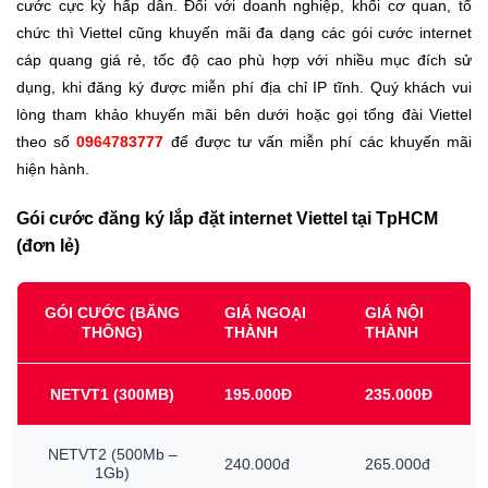
cước cực kỳ hấp dẫn. Đối với doanh nghiệp, khối cơ quan, tổ
chức thì Viettel cũng khuyến mãi đa dạng các gói cước internet
cáp quang giá rẻ, tốc độ cao phù hợp với nhiều mục đích sử
dụng, khi đăng ký được miễn phí địa chỉ IP tĩnh. Quý khách vui
lòng tham khảo khuyến mãi bên dưới hoặc gọi tổng đài Viettel
theo số
0964783777
để được tư vấn miễn phí các khuyến mãi
hiện hành.
Gói cước đăng ký lắp đặt internet Viettel tại TpHCM
(đơn lẻ)
GÓI CƯỚC (BĂNG
GIÁ NGOẠI
GIÁ NỘI
THÔNG)
THÀNH
THÀNH
NETVT1
(300MB)
195.000Đ
235.000Đ
NETVT2
(500Mb
–
240.000đ
265.000đ
1Gb)