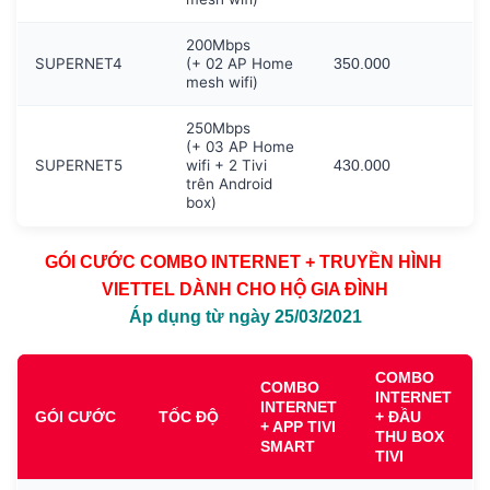
200Mbps
SUPERNET4
(+ 02 AP Home
350.000
mesh wifi)
250Mbps
(+ 03 AP Home
SUPERNET5
wifi + 2 Tivi
430.000
trên Android
box)
GÓI CƯỚC COMBO INTERNET + TRUYỀN HÌNH
VIETTEL DÀNH CHO HỘ GIA ĐÌNH
Áp dụng từ ngày 25/03/2021
COMBO
COMBO
INTERNET
INTERNET
GÓI CƯỚC
TỐC ĐỘ
+ ĐẦU
+ APP TIVI
THU BOX
SMART
TIVI