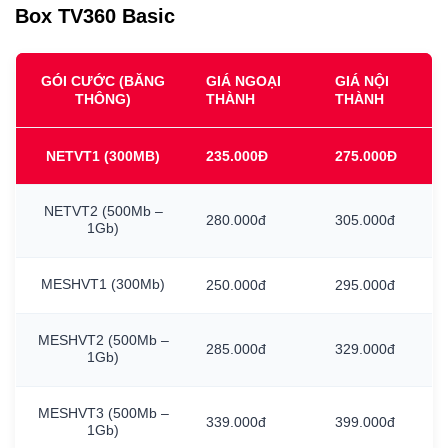
Box TV360 Basic
GÓI CƯỚC (BĂNG
GIÁ NGOẠI
GIÁ NỘI
THÔNG)
THÀNH
THÀNH
NETVT1
(300MB)
235.000Đ
275.000Đ
NETVT2
(500Mb
–
280.000đ
305.000đ
1Gb)
MESHVT1
(300Mb)
250.000đ
295.000đ
MESHVT2
(500Mb
–
285.000đ
329.000đ
1Gb)
MESHVT3
(500Mb
–
339.000đ
399.000đ
1Gb)