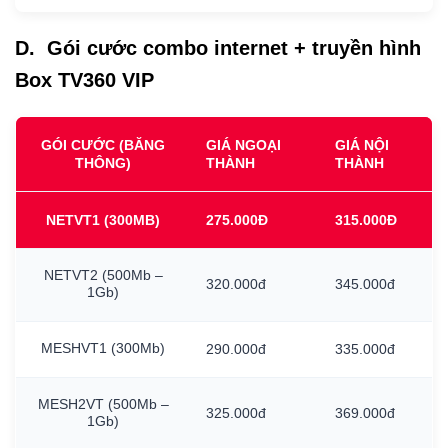
D. Gói cước combo internet + truyền hình
Box TV360 VIP
GÓI CƯỚC (BĂNG
GIÁ NGOẠI
GIÁ NỘI
THÔNG)
THÀNH
THÀNH
NETVT1
(300MB)
275.000Đ
315.000Đ
NETVT2
(500Mb
–
320.000đ
345.000đ
1Gb)
MESHVT1
(300Mb)
290.000đ
335.000đ
MESH2VT
(500Mb
–
325.000đ
369.000đ
1Gb)