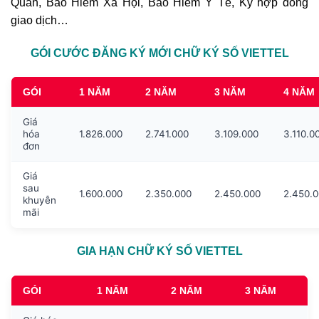
Quan, Bảo Hiểm Xã Hội, Bảo Hiểm Y Tế, Ký hợp đồng
giao dịch…
GÓI CƯỚC ĐĂNG KÝ MỚI CHỮ KÝ SỐ VIETTEL
GÓI
1 NĂM
2 NĂM
3 NĂM
4 NĂM
Giá
hóa
1.826.000
2.741.000
3.109.000
3.110.0
đơn
Giá
sau
1.600.000
2.350.000
2.450.000
2.450.
khuyễn
mãi
GIA HẠN CHỮ KÝ SỐ VIETTEL
GÓI
1 NĂM
2 NĂM
3 NĂM