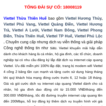
TỔNG ĐÀI SỰ CỐ: 18008119
Viettel Thừa Thiên Huế
bao gồm
Viettel Hương Thủy
,
Viettel Phú Vang
,
Viettel Quảng Điền
,
Viettel Hương
Trà
,
Viettel A Lưới
,
Viettel Nam Đông
,
Viettel Phong
Điền, Thừa Thiên Huế
,
Viettel TP Huế
,
Viettel Phú Lộc
.
Chuyên cung cấp nhưng dịch vụ viễn thông và giải pháp
Công nghệ thông tin như sau.
Viettel khuyến mãi hấp dẫn
dành cho khách hàng là cá nhân, hộ gia đình, các tổ chức, doanh
nghiệp tại có nhu cầu đăng ký lắp đặt dịch vụ internet cáp quang
Viettel. Ưu đãi miễn phí 100% lắp đặt, trang bị modem wifi Viettel
4 cổng 2 băng tần cực mạnh và tặng cước sử dụng hàng tháng
khi quý khách hòa mạng đóng cước trước 6, 12 hoặc 18 tháng.
Giá và gói cước dịch vụ internet cáp quang Viettel dành cho cá
nhân, hộ gia đình dao động chỉ từ 15.000 VNĐ/tháng đến
300.000 VNĐ/tháng, tốc độ đường truyền internet cáp quang lên
đến 200Mbps, hỗ trợ đăng ký thêm dịch vụ truyền hình với giá