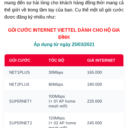
mang đến sự hài lòng cho khách hàng đồng thời mang cả
thế giới về trong tầm tay của bạn. Cụ thể một số gói cước
được đăng ký nhiều như:
GÓI CƯỚC INTERNET VIETTEL DÀNH CHO HỘ GIA
ĐÌNH
Áp dụng từ ngày 25/03/2021
GÓI CƯỚC
TỐC ĐỘ
GIÁ INTERNET
NET1PLUS
30Mbps
165.000
NET2PLUS
80Mbps
180.000
100Mbps
SUPERNET1
(+ 01 AP home
225.000
mesh wifi)
120Mbps
SUPERNET2
(+ 02 AP home
245.000
mesh wifi)