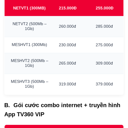
NETVT1
(300MB)
215.000Đ
255.000Đ
NETVT2
(500Mb
–
260.000đ
285.000đ
1Gb)
MESHVT1
(300Mb)
230.000đ
275.000đ
MESHVT2
(500Mb
–
265.000đ
309.000đ
1Gb)
MESHVT3
(500Mb
–
319.000đ
379.000đ
1Gb)
B. Gói cước combo internet + truyền hình
App TV360 VIP