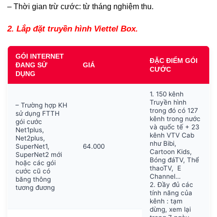
– Thời gian trừ cước: từ tháng nghiệm thu.
2. Lắp đặt truyền hình Viettel Box.
GÓI INTERNET
ĐẶC ĐIỂM GÓI
ĐANG SỬ
GIÁ
CƯỚC
DỤNG
1. 150 kênh
Truyền hình
– Trường hợp KH
trong đó có 127
sử dụng FTTH
kênh trong nước
gói cước
và quốc tế + 23
Net1plus,
kênh VTV Cab
Net2plus,
như Bibi,
SuperNet1,
64.000
Cartoon Kids,
SuperNet2 mới
Bóng đáTV, Thể
hoặc các gói
thaoTV, E
cước cũ có
Channel…
băng thông
2. Đầy đủ các
tương đương
tính năng của
kênh : tạm
dừng, xem lại