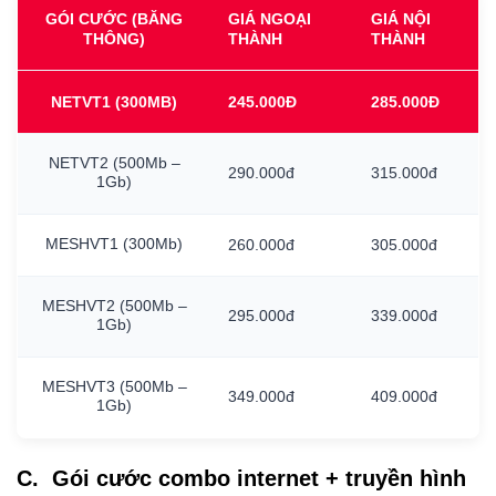
GÓI CƯỚC (BĂNG
GIÁ NGOẠI
GIÁ NỘI
THÔNG)
THÀNH
THÀNH
NETVT1
(300MB)
245.000Đ
285.000Đ
NETVT2
(500Mb
–
290.000đ
315.000đ
1Gb)
MESHVT1
(300Mb)
260.000đ
305.000đ
MESHVT2
(500Mb
–
295.000đ
339.000đ
1Gb)
MESHVT3
(500Mb
–
349.000đ
409.000đ
1Gb)
C. Gói cước combo internet + truyền hình