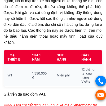
ngầm, kín bí mật trên xe mà người đi xe không hề biết, cho
dù có đem xe đi rửa, đi sửa cũng không thể phát hiện
được. Khi gắn và cài dòng định vị không dây thông dụng
này sẽ hiển thị được hết các thông tin như người sử dụng
đi xe đến đâu, địa điểm, địa chỉ số nhà cùng lúc dừng lại ở
đó là bao lâu. Các thông tin này sẽ được hiển thị trên mọi
hệ điều hành điện thoại hoặc máy tính, ipad của quý
khách.
LOẠI
SIM 1
SHIP
BẢO
THIẾT BỊ
NĂM
HÀNG
HÀNH
12 tháng
1.550.000
tại cửa
W1
Miễn phí
đ
hàng
Viettel
Giá trên đã bao gồm VAT.
==>> Xem chi tiết dịch vụ Định vị xe máy Smartmotor tại