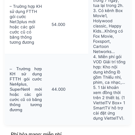
trong 7 ngày,
tua lại trong 2h.
– Trường hợp KH
3. Có kênh Box
sử dụng FTTH
Movie1,
gói cước
Holywood
Net3plus mới
54.000
classic, Happy
hoặc các gói
Kids…Không có
cước cũ có
Fox Movie,
băng thông
Foxsport,
tương đương
Cartoon
Networks…
4. Miễn phí gói
VOD Giải trí tổng
hợp: Kho nội
–
Trường hợp
dung khổng lồ
KH sử dụng
gồm Thiếu nhi,
FTTH gói cước
phim, ca nhạc,…
Net4plus,
5. 1 tài khoản
44.000
SuperNet4 mới
xem đồng thời
hoặc các gói
trên 2 thiết bị. (1
cước cũ có băng
ViettelTV Box+ 1
thông tương
SmartTV hỗ trợ
đương
cài đặt ứng
dụng ViettelTV).
Phí hòa mạng: miễn phí