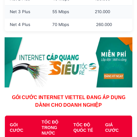
Net 3 Plus
55 Mbps
210.000
Net 4 Plus
70 Mbps
260.000
GÓI CƯỚC INTERNET VIETTEL ĐANG ÁP DỤNG
DÀNH CHO DOANH NGHIỆP
TỐC ĐỘ
GÓI
TỐC ĐỘ
GIÁ
TRONG
CƯỚC
QUỐC TẾ
CƯỚC
NƯỚC