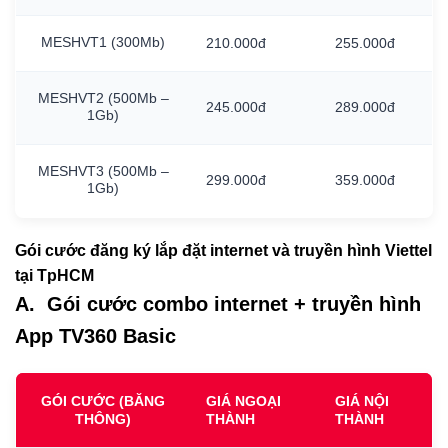
MESHVT1
(300Mb)
210.000đ
255.000đ
MESHVT2
(500Mb
–
245.000đ
289.000đ
1Gb)
MESHVT3
(500Mb
–
299.000đ
359.000đ
1Gb)
Gói cước đăng ký lắp đặt internet và truyền hình Viettel
tại TpHCM
A. Gói cước combo internet + truyền hình
App TV360 Basic
GÓI CƯỚC (BĂNG
GIÁ NGOẠI
GIÁ NỘI
THÔNG)
THÀNH
THÀNH