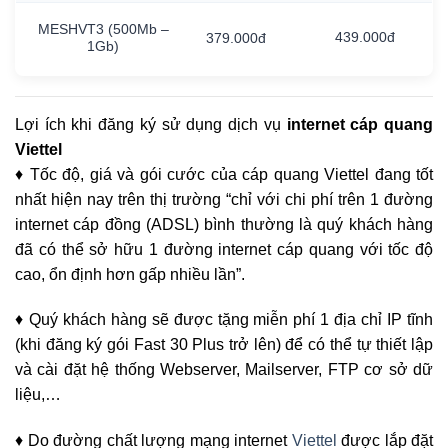
MESHVT3
(500Mb
–
439.000đ
379.000đ
1Gb)
Lợi ích khi đăng ký sử dụng dịch vụ
internet cáp quang
Viettel
♦ Tốc độ, giá và gói cước của cáp quang Viettel đang tốt
nhất hiện nay trên thị trường “chỉ với chi phí trên 1 đường
internet cáp đồng (ADSL) bình thường là quý khách hàng
đã có thể sở hữu 1 đường internet cáp quang với tốc độ
cao, ổn định hơn gấp nhiều lần”.
♦ Quý khách hàng sẽ được tặng miễn phí 1 địa chỉ IP tĩnh
(khi đăng ký gói Fast 30 Plus trở lên) để có thể tự thiết lập
và cài đặt hệ thống Webserver, Mailserver, FTP cơ sở dữ
liệu,…
♦ Do đường chất lượng mạng internet
Viettel
được lắp đặt