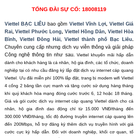
TỔNG ĐÀI SỰ CỐ: 18008119
Viettel BẠC LIÊU
bao gồm
Viettel Vĩnh Lợi
,
Viettel Giá
Rai
,
Viettel Phước Long
,
Viettel Hồng Dân
,
Viettel Hòa
Bình
,
Viettel Đông Hải,
Viettel thành phố Bạc Liêu
.
Chuyên cung cấp nhưng dịch vụ viễn thông và giải pháp
Công nghệ thông tin như sau.
Viettel khuyến mãi hấp dẫn
dành cho khách hàng là cá nhân, hộ gia đình, các tổ chức, doanh
nghiệp tại có nhu cầu đăng ký lắp đặt dịch vụ internet cáp quang
Viettel. Ưu đãi miễn phí 100% lắp đặt, trang bị modem wifi Viettel
4 cổng 2 băng tần cực mạnh và tặng cước sử dụng hàng tháng
khi quý khách hòa mạng đóng cước trước 6, 12 hoặc 18 tháng.
Giá và gói cước dịch vụ internet cáp quang Viettel dành cho cá
nhân, hộ gia đình dao động chỉ từ 15.000 VNĐ/tháng đến
300.000 VNĐ/tháng, tốc độ đường truyền internet cáp quang lên
đến 200Mbps, hỗ trợ đăng ký thêm dịch vụ truyền hình với giá
cước cực kỳ hấp dẫn. Đối với doanh nghiệp, khối cơ quan, tổ