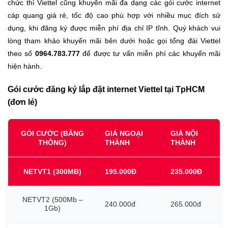
chức thì Viettel cũng khuyến mãi đa dạng các gói cước internet
cáp quang giá rẻ, tốc độ cao phù hợp với nhiều mục đích sử
dụng, khi đăng ký được miễn phí địa chỉ IP tĩnh. Quý khách vui
lòng tham khảo khuyến mãi bên dưới hoặc gọi tổng đài Viettel
theo số
0964.783.777
để được tư vấn miễn phí các khuyến mãi
hiện hành.
Gói cước đăng ký lắp đặt internet Viettel tại TpHCM
(đơn lẻ)
GÓI CƯỚC (BĂNG
GIÁ NGOẠI
GIÁ NỘI
THÔNG)
THÀNH
THÀNH
NETVT1
(300MB)
195.000Đ
235.000Đ
NETVT2
(500Mb
–
240.000đ
265.000đ
1Gb)