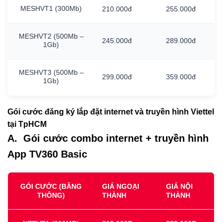
MESHVT1
(300Mb)
210.000đ
255.000đ
MESHVT2
(500Mb
–
245.000đ
289.000đ
1Gb)
MESHVT3
(500Mb
–
299.000đ
359.000đ
1Gb)
Gói cước đăng ký lắp đặt internet và truyền hình Viettel
tại TpHCM
A. Gói cước combo internet + truyền hình
App TV360 Basic
GÓI CƯỚC (BĂNG
GIÁ NGOẠI
GIÁ NỘI
THÔNG)
THÀNH
THÀNH