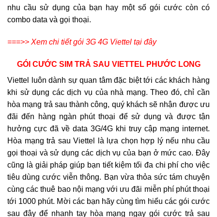
nhu cầu sử dụng của bạn hay một số gói cước còn có
combo data và gọi thoại.
===>> Xem chi tiết gói 3G 4G Viettel tại đây
GÓI CƯỚC SIM TRẢ SAU VIETTEL PHƯỚC LONG
Viettel luôn dành sự quan tâm đặc biệt tới các khách hàng
khi sử dụng các dịch vụ của nhà mạng. Theo đó, chỉ cần
hòa mạng trả sau thành công, quý khách sẽ nhận được ưu
đãi đến hàng ngàn phút thoại để sử dụng và được tận
hưởng cực đã về data 3G/4G khi truy cập mạng internet.
Hòa mạng trả sau Viettel là lựa chọn hợp lý nếu nhu cầu
gọi thoại và sử dụng các dịch vụ của bạn ở mức cao. Đây
cũng là giải pháp giúp bạn tiết kiệm tối đa chi phí cho việc
tiêu dùng cước viễn thông. Bạn vừa thỏa sức tám chuyện
cùng các thuê bao nội mạng với ưu đãi miễn phí phút thoại
tới 1000 phút. Mời các bạn hãy cùng tìm hiểu các gói cước
sau đây để nhanh tay hòa mạng ngay gói cước trả sau