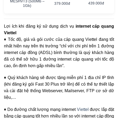
MESHVT3
(500Mb
–
439.000đ
379.000đ
1Gb)
Lợi ích khi đăng ký sử dụng dịch vụ
internet cáp quang
Viettel
♦ Tốc độ, giá và gói cước của cáp quang Viettel đang tốt
nhất hiện nay trên thị trường “chỉ với chi phí trên 1 đường
internet cáp đồng (ADSL) bình thường là quý khách hàng
đã có thể sở hữu 1 đường internet cáp quang với tốc độ
cao, ổn định hơn gấp nhiều lần”.
♦ Quý khách hàng sẽ được tặng miễn phí 1 địa chỉ IP tĩnh
(khi đăng ký gói Fast 30 Plus trở lên) để có thể tự thiết lập
và cài đặt hệ thống Webserver, Mailserver, FTP cơ sở dữ
liệu,…
♦ Do đường chất lượng mạng internet
Viettel
được lắp đặt
bằng cáp quang tốt hơn nhiều lần so với internet cáp đồng