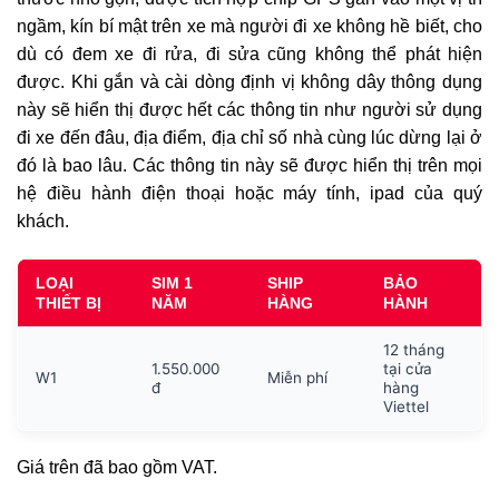
ngầm, kín bí mật trên xe mà người đi xe không hề biết, cho
dù có đem xe đi rửa, đi sửa cũng không thể phát hiện
được. Khi gắn và cài dòng định vị không dây thông dụng
này sẽ hiển thị được hết các thông tin như người sử dụng
đi xe đến đâu, địa điểm, địa chỉ số nhà cùng lúc dừng lại ở
đó là bao lâu. Các thông tin này sẽ được hiển thị trên mọi
hệ điều hành điện thoại hoặc máy tính, ipad của quý
khách.
LOẠI
SIM 1
SHIP
BẢO
THIẾT BỊ
NĂM
HÀNG
HÀNH
12 tháng
1.550.000
tại cửa
W1
Miễn phí
đ
hàng
Viettel
Giá trên đã bao gồm VAT.