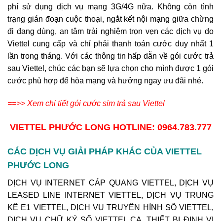
phí sử dụng dịch vụ mạng 3G/4G nữa. Không còn tình
trạng gián đoạn cuộc thoại, ngắt kết nội mạng giữa chừng
đi đang dùng, an tâm trải nghiệm trọn vẹn các dịch vụ do
Viettel cung cấp và chỉ phải thanh toán cước duy nhất 1
lần trong tháng. Với các thông tin hấp dẫn về gói cước trả
sau Viettel, chúc các bạn sẽ lựa chọn cho mình được 1 gói
cước phù hợp để hòa mạng và hưởng ngay ưu đãi nhé.
==>> Xem chi tiết gói cước sim trả sau Viettel
VIETTEL PHƯỚC LONG
HOTLINE: 0964.783.777
CÁC DỊCH VỤ GIẢI PHÁP KHÁC CỦA VIETTEL
PHƯỚC LONG
DỊCH VỤ INTERNET CÁP QUANG VIETTEL, DỊCH VỤ
LEASED LINE INTERNET VIETTEL, DỊCH VỤ TRUNG
KẾ E1 VIETTEL, DỊCH VỤ TRUYỀN HÌNH SỐ VIETTEL,
DỊCH VỤ CHỮ KÝ SỐ VIETTEL CA, THIẾT BỊ ĐỊNH VỊ