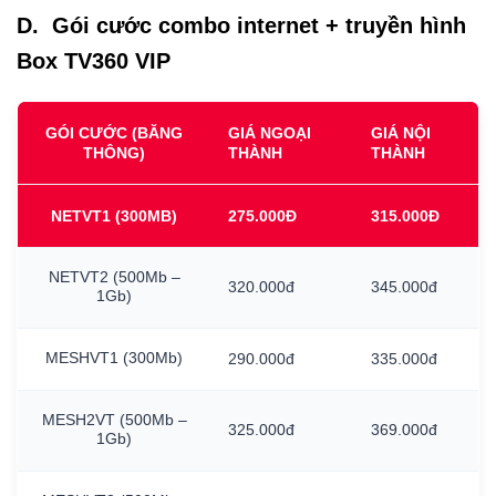
D. Gói cước combo internet + truyền hình
Box TV360 VIP
GÓI CƯỚC (BĂNG
GIÁ NGOẠI
GIÁ NỘI
THÔNG)
THÀNH
THÀNH
NETVT1
(300MB)
275.000Đ
315.000Đ
NETVT2
(500Mb
–
320.000đ
345.000đ
1Gb)
MESHVT1
(300Mb)
290.000đ
335.000đ
MESH2VT
(500Mb
–
325.000đ
369.000đ
1Gb)