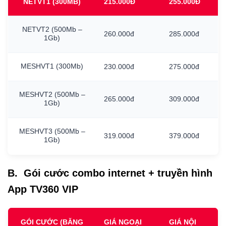
NETVT1
(300MB)
215.000Đ
255.000Đ
NETVT2
(500Mb
–
260.000đ
285.000đ
1Gb)
MESHVT1
(300Mb)
230.000đ
275.000đ
MESHVT2
(500Mb
–
265.000đ
309.000đ
1Gb)
MESHVT3
(500Mb
–
319.000đ
379.000đ
1Gb)
B. Gói cước combo internet + truyền hình
App TV360 VIP
GÓI CƯỚC (BĂNG
GIÁ NGOẠI
GIÁ NỘI