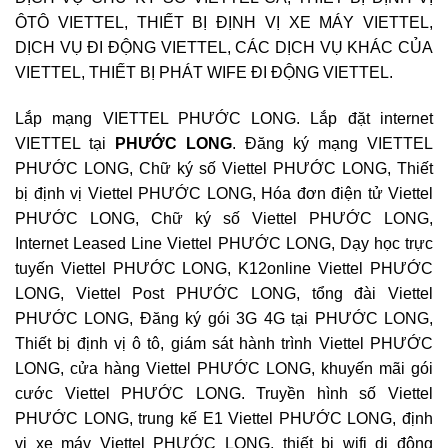
ÔTÔ VIETTEL, THIẾT BỊ ĐỊNH VỊ XE MÁY VIETTEL,
DỊCH VỤ ĐI ĐỘNG VIETTEL, CÁC DỊCH VỤ KHÁC CỦA
VIETTEL, THIẾT BỊ PHÁT WIFE ĐI ĐỘNG VIETTEL.
Lắp mạng VIETTEL PHƯỚC LONG. Lắp đặt internet
VIETTEL tại
PHƯỚC LONG
. Đăng ký mạng VIETTEL
PHƯỚC LONG, Chữ ký số Viettel PHƯỚC LONG, Thiết
bị định vị Viettel PHƯỚC LONG, Hóa đơn điện tử Viettel
PHƯỚC LONG, Chữ ký số Viettel PHƯỚC LONG,
Internet Leased Line Viettel PHƯỚC LONG, Dạy học trực
tuyến Viettel PHƯỚC LONG, K12online Viettel PHƯỚC
LONG, Viettel Post PHƯỚC LONG, tổng đài Viettel
PHƯỚC LONG, Đăng ký gói 3G 4G tại PHƯỚC LONG,
Thiết bị định vị ô tô, giám sát hành trình Viettel PHƯỚC
LONG, cửa hàng Viettel PHƯỚC LONG, khuyến mãi gói
cước Viettel PHƯỚC LONG. Truyền hình số Viettel
PHƯỚC LONG, trung kế E1 Viettel PHƯỚC LONG, định
vị xe máy Viettel PHƯỚC LONG, thiết bị wifi di động