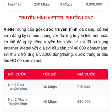
Fast 120
250 Mbps
3 Mbps
9.900.000
TRUYỀN HÌNH VIETTEL PHƯỚC LONG
Viettel
cung cấp
gói cước truyền hình
đa dạng, có thể
vừa đăng ký combo chung với đường truyền Internet hoặc
có thể đăng ký riêng truyền hình Viettel khi đã sử dụng
Internet Viettel
với giá tivi đầu tiên chỉ 40.000 đồng/tháng,
tivi thứ 2 trở đi giá 33.000 đồng/tháng, được trang bị đầu
thu HD để xem rõ nét.
GÓI CƯỚC
TỐC ĐỘ
GIÁ CƯỚC
Net 1 Plus +
30 Mbps
215.000
Truyền hình
Net 2 Plus +
40 Mbps
230.000
Truyền hình