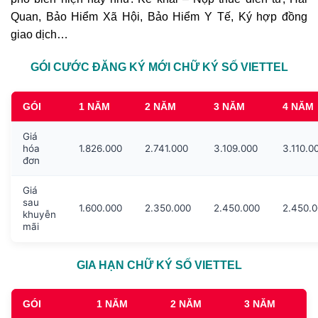
Quan, Bảo Hiểm Xã Hội, Bảo Hiểm Y Tế, Ký hợp đồng
giao dịch…
GÓI CƯỚC ĐĂNG KÝ MỚI CHỮ KÝ SỐ VIETTEL
GÓI
1 NĂM
2 NĂM
3 NĂM
4 NĂM
Giá
hóa
1.826.000
2.741.000
3.109.000
3.110.0
đơn
Giá
sau
1.600.000
2.350.000
2.450.000
2.450.
khuyễn
mãi
GIA HẠN CHỮ KÝ SỐ VIETTEL
GÓI
1 NĂM
2 NĂM
3 NĂM