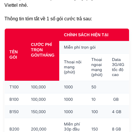
Viettel nhé.
Thông tin tóm tắt về 1 số gói cước trả sau:
CHÍNH SÁCH HIỆN TẠI
CƯỚC PHÍ
Miễn phí trọn gói
TRỌN
TÊN
GÓI/THÁNG
GÓI
Thoại
Data
Thoại nội
ngoại
3G/4G
mạng
mạng
tốc độ
(phút)
(phút)
cao
T100
100,000
1000
50
B100
100,000
1000
10
GB
B150
150,000
1000
100
4 GB
Miễn phí
B200
200,000
30p đầu
150
8 GB