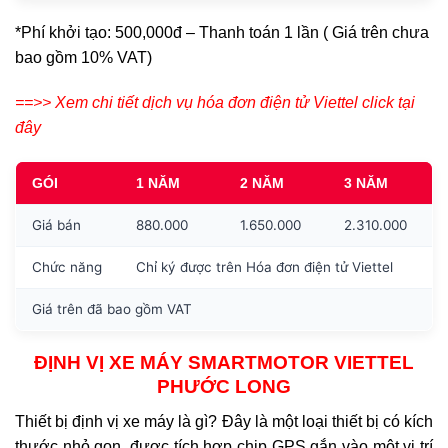
*Phí khởi tạo: 500,000đ – Thanh toán 1 lần ( Giá trên chưa
bao gồm 10% VAT)
==>> Xem chi tiết dịch vụ hóa đơn điện tử Viettel click tại
đây
GÓI
1 NĂM
2 NĂM
3 NĂM
Giá bán
880.000
1.650.000
2.310.000
Chức năng
Chỉ ký được trên Hóa đơn điện tử Viettel
Giá trên đã bao gồm VAT
ĐỊNH VỊ XE MÁY SMARTMOTOR VIETTEL
PHƯỚC LONG
Thiết bị định vị xe máy là gì? Đây là một loại thiết bị có kích
thước nhỏ gọn, được tích hợp chip GPS gắn vào một vị trí