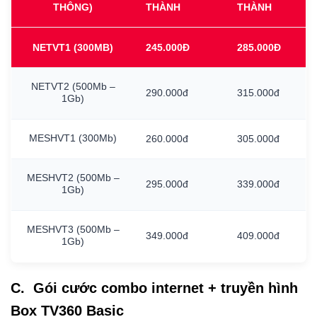
THÔNG)
THÀNH
THÀNH
NETVT1
(300MB)
245.000Đ
285.000Đ
NETVT2
(500Mb
–
290.000đ
315.000đ
1Gb)
MESHVT1
(300Mb)
260.000đ
305.000đ
MESHVT2
(500Mb
–
295.000đ
339.000đ
1Gb)
MESHVT3
(500Mb
–
349.000đ
409.000đ
1Gb)
C. Gói cước combo internet + truyền hình
Box TV360 Basic