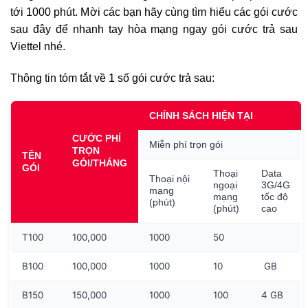
tới 1000 phút. Mời các bạn hãy cùng tìm hiểu các gói cước
sau đây để nhanh tay hòa mạng ngay gói cước trả sau
Viettel nhé.
Thông tin tóm tắt về 1 số gói cước trả sau:
CHÍNH SÁCH HIỆN TẠI
CƯỚC PHÍ
Miễn phí trọn gói
TRỌN
TÊN
GÓI/THÁNG
GÓI
Thoại
Data
Thoại nội
ngoại
3G/4G
mạng
mạng
tốc độ
(phút)
(phút)
cao
T100
100,000
1000
50
B100
100,000
1000
10
GB
B150
150,000
1000
100
4 GB