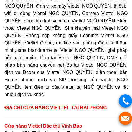
NGÔ QUYỀN, định vị xe máy Viettel NGÔ QUYỀN, thiết bị
wifi di động Viettel NGÔ QUYỀN, Camera Viettel NGÔ
QUYỀN, đồng hồ định vị trẻ em Viettel NGÔ QUYỀN. Điện
thoại Viettel NGÔ QUYỀN. Sim khuyến mãi Viettel NGÔ
QUYỀN, Phòng họp không giấy Ecabinet Viettel NGÔ
QUYỀN, Viettel Cloud, moffice van phòng điện tử thông
minh, sms brandname tại Viettel NGÔ QUYỀN, giải pháp
hội nghị truyền hình tại Viettel NGÔ QUYỀN, DMS giải
pháp bán hàng chuyên nghiệp tại Viettel NGÔ QUYỀN,
dịch vụ Dcom của Viettel NGÔ QUYỀN, điện thoại bàn
Home phone, dịch vụ SIP trunking của Viettel NGÔ
QUYỀN, tem điện tử của Viettel tại NGÔ QUYỀN và rất
nhiều dịch vụ khác.
ĐỊA CHỈ CỬA HÀNG VIETTEL
TẠI HẢI PHÒNG
Cửa hàng Viettel Đặc thù Vĩnh Bảo