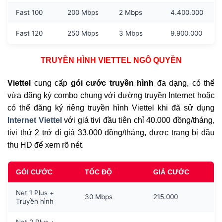
Fast 100
200 Mbps
2 Mbps
4.400.000
Fast 120
250 Mbps
3 Mbps
9.900.000
TRUYỀN HÌNH VIETTEL NGÔ QUYỀN
Viettel
cung cấp
gói cước truyền hình
đa dạng, có thể
vừa đăng ký combo chung với đường truyền Internet hoặc
có thể đăng ký riêng truyền hình Viettel khi đã sử dụng
Internet Viettel
với giá tivi đầu tiên chỉ 40.000 đồng/tháng,
tivi thứ 2 trở đi giá 33.000 đồng/tháng, được trang bị đầu
thu HD để xem rõ nét.
GÓI CƯỚC
TỐC ĐỘ
GIÁ CƯỚC
Net 1 Plus +
30 Mbps
215.000
Truyền hình