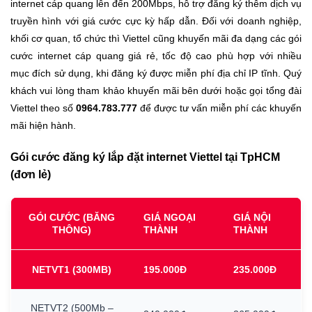
internet cáp quang lên đến 200Mbps, hỗ trợ đăng ký thêm dịch vụ
truyền hình với giá cước cực kỳ hấp dẫn. Đối với doanh nghiệp,
khối cơ quan, tổ chức thì Viettel cũng khuyến mãi đa dạng các gói
cước internet cáp quang giá rẻ, tốc độ cao phù hợp với nhiều
mục đích sử dụng, khi đăng ký được miễn phí địa chỉ IP tĩnh. Quý
khách vui lòng tham khảo khuyến mãi bên dưới hoặc gọi tổng đài
Viettel theo số
0964.783.777
để được tư vấn miễn phí các khuyến
mãi hiện hành.
Gói cước đăng ký lắp đặt internet Viettel tại TpHCM
(đơn lẻ)
GÓI CƯỚC (BĂNG
GIÁ NGOẠI
GIÁ NỘI
THÔNG)
THÀNH
THÀNH
NETVT1
(300MB)
195.000Đ
235.000Đ
NETVT2
(500Mb
–