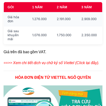
GÓI
1 NĂM
2 NĂM
3 NĂM
Giá hóa
1.276.000
2.191.000
2.909.000
đơn
Giá sau
khuyễn
1.076.000
1.750.000
2.350.000
mãi
Giá trên đã bao gồm VAT.
==>> Xem chi tiết dịch vụ chữ ký số Viettel (Click tại đây).
HÓA ĐƠN ĐIỆN TỬ VIETTEL NGÔ QUYỀN