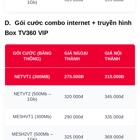
1Gb)
D. Gói cước combo internet + truyền hình
Box TV360 VIP
GÓI CƯỚC (BĂNG
GIÁ NGOẠI
GIÁ NỘI
THÔNG)
THÀNH
THÀNH
NETVT1
(300MB)
275.000Đ
315.000Đ
NETVT2
(500Mb
–
320.000đ
345.000đ
1Gb)
MESHVT1
(300Mb)
290.000đ
335.000đ
MESH2VT
(500Mb
–
325.000đ
369.000đ
1Gb)