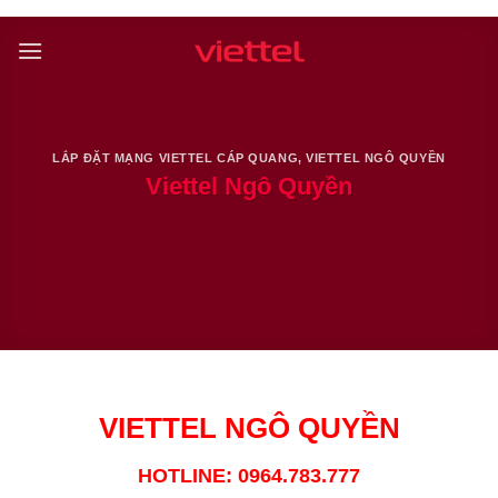
Skip
to
content
LẮP ĐẶT MẠNG VIETTEL CÁP QUANG
,
VIETTEL NGÔ QUYỀN
Viettel Ngô Quyền
VIETTEL NGÔ QUYỀN
HOTLINE: 0964.783.777