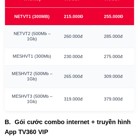
NETVT1
(300MB)
215.000Đ
255.000Đ
NETVT2
(500Mb
–
260.000đ
285.000đ
1Gb)
MESHVT1
(300Mb)
230.000đ
275.000đ
MESHVT2
(500Mb
–
265.000đ
309.000đ
1Gb)
MESHVT3
(500Mb
–
319.000đ
379.000đ
1Gb)
B. Gói cước combo internet + truyền hình
App TV360 VIP