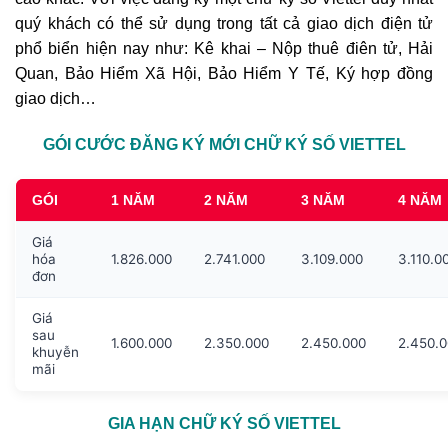
quý khách có thể sử dụng trong tất cả giao dịch điện tử
phổ biển hiện nay như: Kê khai – Nộp thuê điên tử, Hải
Quan, Bảo Hiểm Xã Hội, Bảo Hiểm Y Tế, Ký hợp đồng
giao dịch…
GÓI CƯỚC ĐĂNG KÝ MỚI CHỮ KÝ SỐ VIETTEL
GÓI
1 NĂM
2 NĂM
3 NĂM
4 NĂM
Giá
hóa
1.826.000
2.741.000
3.109.000
3.110.0
đơn
Giá
sau
1.600.000
2.350.000
2.450.000
2.450.
khuyễn
mãi
GIA HẠN CHỮ KÝ SỐ VIETTEL