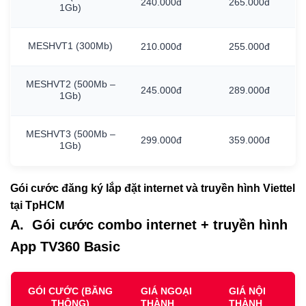
240.000đ
265.000đ
1Gb)
MESHVT1
(300Mb)
210.000đ
255.000đ
MESHVT2
(500Mb
–
245.000đ
289.000đ
1Gb)
MESHVT3
(500Mb
–
299.000đ
359.000đ
1Gb)
Gói cước đăng ký lắp đặt internet và truyền hình Viettel
tại TpHCM
A. Gói cước combo internet + truyền hình
App TV360 Basic
GÓI CƯỚC (BĂNG
GIÁ NGOẠI
GIÁ NỘI
THÔNG)
THÀNH
THÀNH