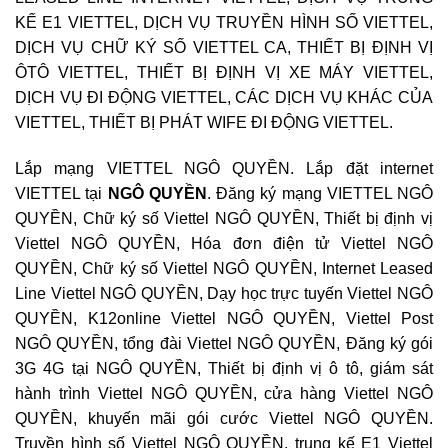
KẾ E1 VIETTEL, DỊCH VỤ TRUYỀN HÌNH SỐ VIETTEL,
DỊCH VỤ CHỮ KÝ SỐ VIETTEL CA, THIẾT BỊ ĐỊNH VỊ
ÔTÔ VIETTEL, THIẾT BỊ ĐỊNH VỊ XE MÁY VIETTEL,
DỊCH VỤ ĐI ĐỘNG VIETTEL, CÁC DỊCH VỤ KHÁC CỦA
VIETTEL, THIẾT BỊ PHÁT WIFE ĐI ĐỘNG VIETTEL.
Lắp mạng VIETTEL NGÔ QUYỀN. Lắp đặt internet
VIETTEL tại
NGÔ QUYỀN
. Đăng ký mạng VIETTEL NGÔ
QUYỀN, Chữ ký số Viettel NGÔ QUYỀN, Thiết bị định vị
Viettel NGÔ QUYỀN, Hóa đơn điện tử Viettel NGÔ
QUYỀN, Chữ ký số Viettel NGÔ QUYỀN, Internet Leased
Line Viettel NGÔ QUYỀN, Dạy học trực tuyến Viettel NGÔ
QUYỀN, K12online Viettel NGÔ QUYỀN, Viettel Post
NGÔ QUYỀN, tổng đài Viettel NGÔ QUYỀN, Đăng ký gói
3G 4G tại NGÔ QUYỀN, Thiết bị định vị ô tô, giám sát
hành trình Viettel NGÔ QUYỀN, cửa hàng Viettel NGÔ
QUYỀN, khuyến mãi gói cước Viettel NGÔ QUYỀN.
Truyền hình số Viettel NGÔ QUYỀN, trung kế E1 Viettel