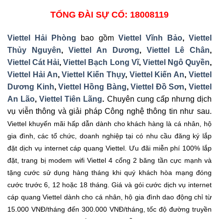
TỔNG ĐÀI SỰ CỐ: 18008119
Viettel Hải Phòng
bao gồm
Viettel Vĩnh Bảo
,
Viettel
Thủy Nguyên
,
Viettel An Dương
,
Viettel Lê Chân
,
Viettel Cát Hải
,
Viettel Bạch Long Vĩ
,
Viettel Ngô Quyền
,
Viettel Hải An
,
Viettel Kiến Thụy
,
Viettel Kiến An
,
Viettel
Dương Kinh
,
Viettel Hồng Bàng
,
Viettel Đồ Sơn
,
Viettel
An Lão
,
Viettel Tiên Lãng
.
Chuyên cung cấp nhưng dịch
vụ viễn thông và giải pháp Công nghệ thông tin như sau.
Viettel khuyến mãi hấp dẫn dành cho khách hàng là cá nhân, hộ
gia đình, các tổ chức, doanh nghiệp tại có nhu cầu đăng ký lắp
đặt dịch vụ internet cáp quang Viettel. Ưu đãi miễn phí 100% lắp
đặt, trang bị modem wifi Viettel 4 cổng 2 băng tần cực mạnh và
tặng cước sử dụng hàng tháng khi quý khách hòa mạng đóng
cước trước 6, 12 hoặc 18 tháng. Giá và gói cước dịch vụ internet
cáp quang Viettel dành cho cá nhân, hộ gia đình dao động chỉ từ
15.000 VNĐ/tháng đến 300.000 VNĐ/tháng, tốc độ đường truyền