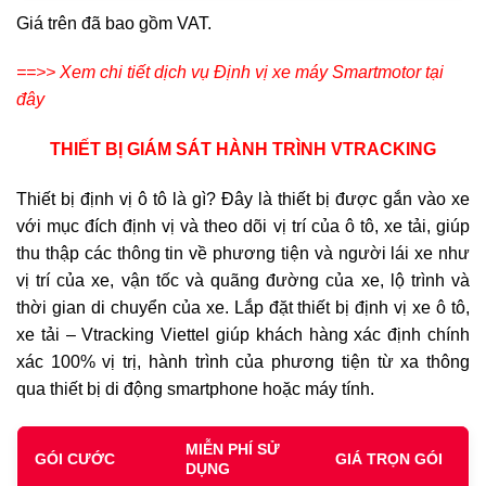
Giá trên đã bao gồm VAT.
==>> Xem chi tiết dịch vụ Định vị xe máy Smartmotor tại
đây
THIẾT BỊ GIÁM SÁT HÀNH TRÌNH VTRACKING
Thiết bị định vị ô tô là gì? Đây là thiết bị được gắn vào xe
với mục đích định vị và theo dõi vị trí của ô tô, xe tải, giúp
thu thập các thông tin về phương tiện và người lái xe như
vị trí của xe, vận tốc và quãng đường của xe, lộ trình và
thời gian di chuyển của xe. Lắp đặt thiết bị định vị xe ô tô,
xe tải – Vtracking Viettel giúp khách hàng xác định chính
xác 100% vị trị, hành trình của phương tiện từ xa thông
qua thiết bị di động smartphone hoặc máy tính.
MIỄN PHÍ SỬ
GÓI CƯỚC
GIÁ TRỌN GÓI
DỤNG