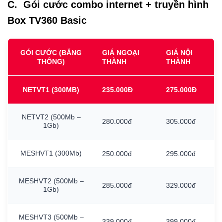
C. Gói cước combo internet + truyền hình
Box TV360 Basic
GÓI CƯỚC (BĂNG
GIÁ NGOẠI
GIÁ NỘI
THÔNG)
THÀNH
THÀNH
NETVT1
(300MB)
235.000Đ
275.000Đ
NETVT2
(500Mb
–
280.000đ
305.000đ
1Gb)
MESHVT1
(300Mb)
250.000đ
295.000đ
MESHVT2
(500Mb
–
285.000đ
329.000đ
1Gb)
MESHVT3
(500Mb
–
339.000đ
399.000đ