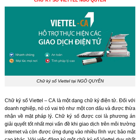
CHỮ KÝ SỐ VIETTEL NGÔ QUYỀN
Chữ ký số Viettel tại NGÔ QUYỀN
Chữ ký số Viettel – CA là một dạng chữ ký điện tử. Đối với
doanh nghiệp, nó có vai trò như một con dấu và được thừa
nhận về mặt pháp lý. Chữ ký số được coi là phương án
giải quyết tốt nhất mọi vấn đề khi giao dịch trên môi trường
internet và còn được ứng dụng vào nhiều lĩnh vực bảo mật
cao khác. Với việc đăng ký một chữ ký số Viettel duy nhất