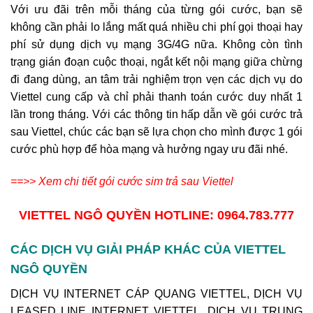
Với ưu đãi trên mỗi tháng của từng gói cước, bạn sẽ
không cần phải lo lắng mất quá nhiều chi phí gọi thoại hay
phí sử dụng dịch vụ mạng 3G/4G nữa. Không còn tình
trạng gián đoạn cuộc thoại, ngắt kết nội mạng giữa chừng
đi đang dùng, an tâm trải nghiệm trọn vẹn các dịch vụ do
Viettel cung cấp và chỉ phải thanh toán cước duy nhất 1
lần trong tháng. Với các thông tin hấp dẫn về gói cước trả
sau Viettel, chúc các bạn sẽ lựa chọn cho mình được 1 gói
cước phù hợp để hòa mạng và hưởng ngay ưu đãi nhé.
==>> Xem chi tiết gói cước sim trả sau Viettel
VIETTEL NGÔ QUYỀN
HOTLINE: 0964.783.777
CÁC DỊCH VỤ GIẢI PHÁP KHÁC CỦA VIETTEL
NGÔ QUYỀN
DỊCH VỤ INTERNET CÁP QUANG VIETTEL, DỊCH VỤ
LEASED LINE INTERNET VIETTEL, DỊCH VỤ TRUNG