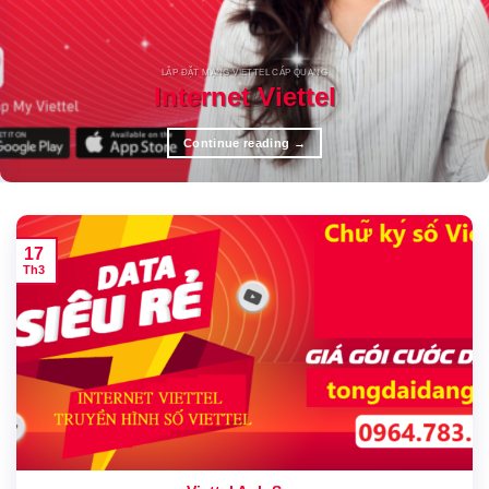
LẮP ĐẶT MẠNG VIETTEL CÁP QUANG
Internet Viettel
Continue reading
→
17
Th3