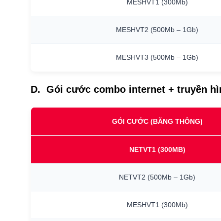
MESHVT1
(300Mb)
MESHVT2
(500Mb
–
1Gb)
MESHVT3
(500Mb
–
1Gb)
D. Gói cước combo internet + truyền h
GÓI CƯỚC (BĂNG THÔNG)
NETVT1
(300MB)
NETVT2
(500Mb
–
1Gb)
MESHVT1
(300Mb)