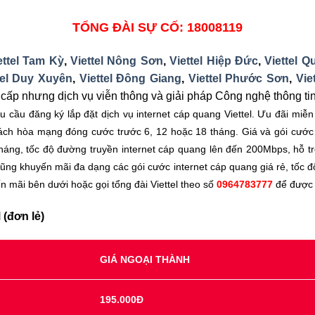
TỔNG ĐÀI SỰ CỐ: 18008119
ettel Tam Kỳ
,
Viettel Nông Sơn
,
Viettel Hiệp Đức
,
Viettel 
tel Duy Xuyên
,
Viettel Đông Giang
,
Viettel Phước Sơn
,
Vie
ấp nhưng dịch vụ viễn thông và giải pháp Công nghệ thông ti
hu cầu đăng ký lắp đặt dịch vụ internet cáp quang Viettel. Ưu đãi miễn
ch hòa mạng đóng cước trước 6, 12 hoặc 18 tháng. Giá và gói cước dị
áng, tốc độ đường truyền internet cáp quang lên đến 200Mbps, hỗ trợ
l cũng khuyến mãi đa dạng các gói cước internet cáp quang giá rẻ, tốc
n mãi bên dưới hoặc gọi tổng đài Viettel theo số
0964783777
để được 
 (đơn lẻ)
GIÁ NGOẠI THÀNH
195.000Đ