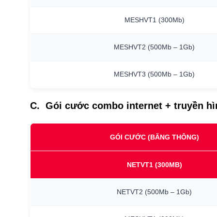
MESHVT1
(300Mb)
MESHVT2
(500Mb
–
1Gb)
MESHVT3
(500Mb
–
1Gb)
C. Gói cước combo internet + truyền h
GÓI CƯỚC (BĂNG THÔNG)
NETVT1
(300MB)
NETVT2
(500Mb
–
1Gb)