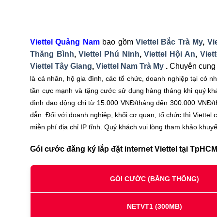
Viettel Quảng Nam
bao gồm
Viettel Bắc Trà My
,
Vi
Thăng Bình
,
Viettel Phú Ninh
,
Viettel Hội An
,
Viet
Viettel Tây Giang
,
Viettel Nam Trà My
.
Chuyên cung c
là cá nhân, hộ gia đình, các tổ chức, doanh nghiệp tại có n
tần cực mạnh và tặng cước sử dụng hàng tháng khi quý khá
đình dao động chỉ từ 15.000 VNĐ/tháng đến 300.000 VNĐ/th
dẫn. Đối với doanh nghiệp, khối cơ quan, tổ chức thì Viette
miễn phí địa chỉ IP tĩnh. Quý khách vui lòng tham khảo khuyế
Gói cước đăng ký lắp đặt internet Viettel tại TpHCM
GÓI CƯỚC (BĂNG THÔNG)
NETVT1
(300MB)