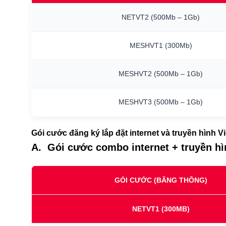
NETVT2
(500Mb
–
1Gb)
MESHVT1
(300Mb)
MESHVT2
(500Mb
–
1Gb)
MESHVT3
(500Mb
–
1Gb)
Gói cước đăng ký lắp đặt internet và truyền hình V
A. Gói cước combo internet + truyền h
GÓI CƯỚC (BĂNG THÔNG)
NETVT1
(300MB)