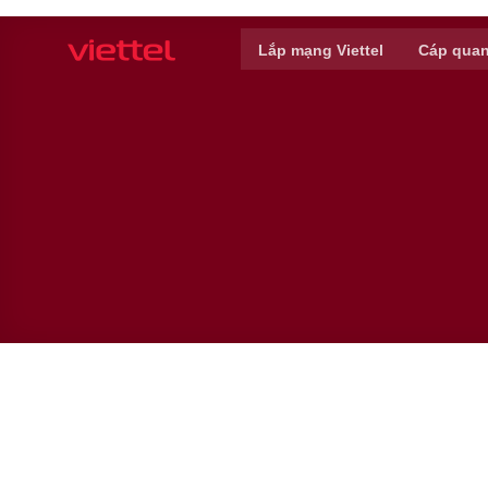
Skip
to
Lắp mạng Viettel
Cáp quan
content