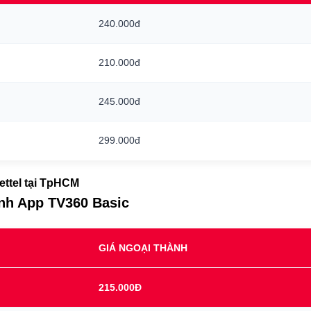
240.000đ
210.000đ
245.000đ
299.000đ
iettel tại TpHCM
ình App TV360 Basic
GIÁ NGOẠI THÀNH
215.000Đ