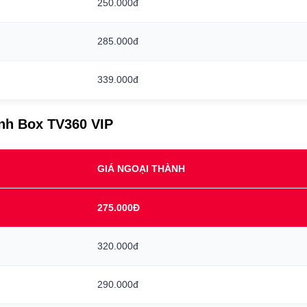
250.000đ
285.000đ
339.000đ
ình Box TV360 VIP
GIÁ NGOẠI THÀNH
275.000Đ
320.000đ
290.000đ