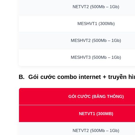
NETVT2
(500Mb
–
1Gb)
MESHVT1
(300Mb)
MESHVT2
(500Mb
–
1Gb)
MESHVT3
(500Mb
–
1Gb)
B. Gói cước combo internet + truyền h
GÓI CƯỚC (BĂNG THÔNG)
NETVT1
(300MB)
NETVT2
(500Mb
–
1Gb)