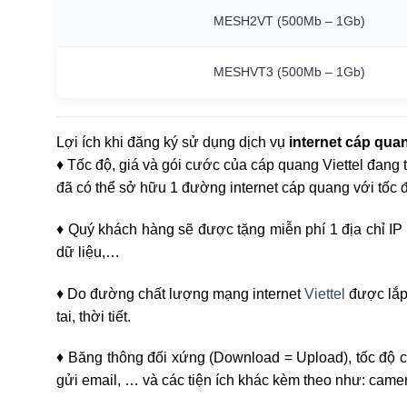
MESH2VT
(500Mb
–
1Gb)
MESHVT3
(500Mb
–
1Gb)
Lợi ích khi đăng ký sử dụng dịch vụ
internet cáp quan
♦ Tốc độ, giá và gói cước của cáp quang Viettel đang t
đã có thể sở hữu 1 đường internet cáp quang với tốc đ
♦ Quý khách hàng sẽ được tặng miễn phí 1 địa chỉ IP tĩ
dữ liệu,…
♦ Do đường chất lượng mạng internet
Viettel
được lắp 
tai, thời tiết.
♦ Băng thông đối xứng (Download = Upload), tốc độ 
gửi email, … và các tiện ích khác kèm theo như: camer