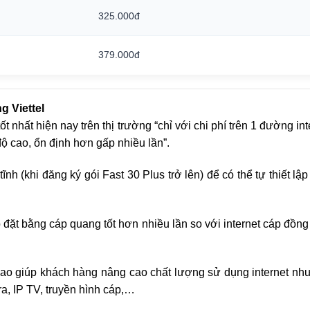
325.000đ
379.000đ
g Viettel
ốt nhất hiện nay trên thị trường “chỉ với chi phí trên 1 đường
ộ cao, ổn định hơn gấp nhiều lần”.
nh (khi đăng ký gói Fast 30 Plus trở lên) để có thể tự thiết l
đặt bằng cáp quang tốt hơn nhiều lần so với internet cáp đồn
cao giúp khách hàng nâng cao chất lượng sử dụng internet như
a, IP TV, truyền hình cáp,…