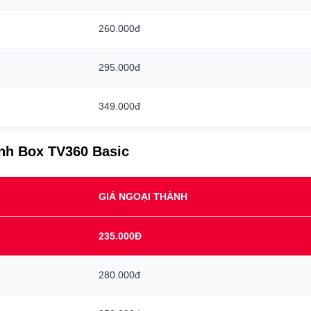
260.000đ
295.000đ
349.000đ
ình Box TV360 Basic
GIÁ NGOẠI THÀNH
235.000Đ
280.000đ