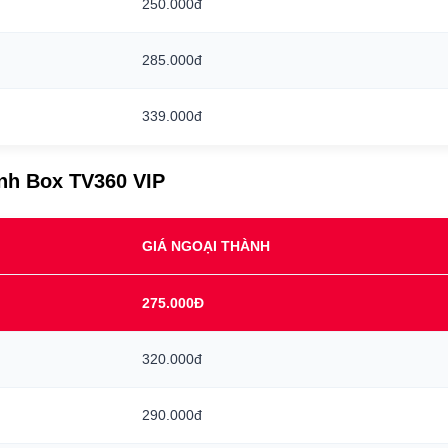
250.000đ
285.000đ
339.000đ
ình Box TV360 VIP
GIÁ NGOẠI THÀNH
275.000Đ
320.000đ
290.000đ