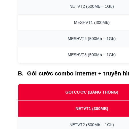
NETVT2
(500Mb
–
1Gb)
MESHVT1
(300Mb)
MESHVT2
(500Mb
–
1Gb)
MESHVT3
(500Mb
–
1Gb)
B. Gói cước combo internet + truyền h
GÓI CƯỚC (BĂNG THÔNG)
NETVT1
(300MB)
NETVT2
(500Mb
–
1Gb)