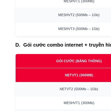
MESHVT1
(300Mb)
MESHVT2
(500Mb
–
1Gb)
MESHVT3
(500Mb
–
1Gb)
D. Gói cước combo internet + truyền h
GÓI CƯỚC (BĂNG THÔNG)
NETVT1
(300MB)
NETVT2
(500Mb
–
1Gb)
MESHVT1
(300Mb)