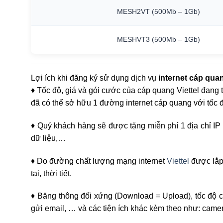
MESH2VT
(500Mb
–
1Gb)
MESHVT3
(500Mb
–
1Gb)
Lợi ích khi đăng ký sử dụng dịch vụ
internet cáp quan
♦ Tốc độ, giá và gói cước của cáp quang Viettel đang t
đã có thể sở hữu 1 đường internet cáp quang với tốc đ
♦ Quý khách hàng sẽ được tặng miễn phí 1 địa chỉ IP tĩ
dữ liệu,…
♦ Do đường chất lượng mạng internet
Viettel
được lắp 
tai, thời tiết.
♦ Băng thông đối xứng (Download = Upload), tốc độ 
gửi email, … và các tiện ích khác kèm theo như: camer