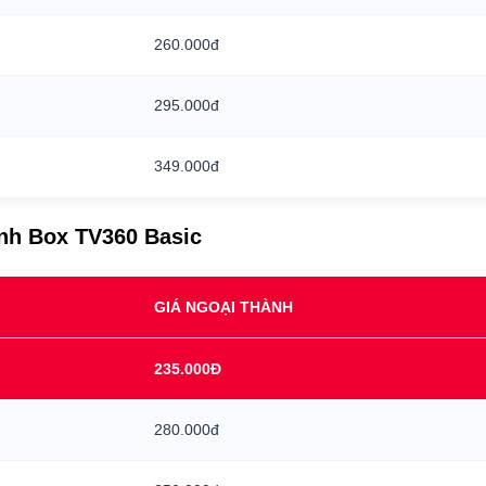
260.000đ
295.000đ
349.000đ
ình Box TV360 Basic
GIÁ NGOẠI THÀNH
235.000Đ
280.000đ