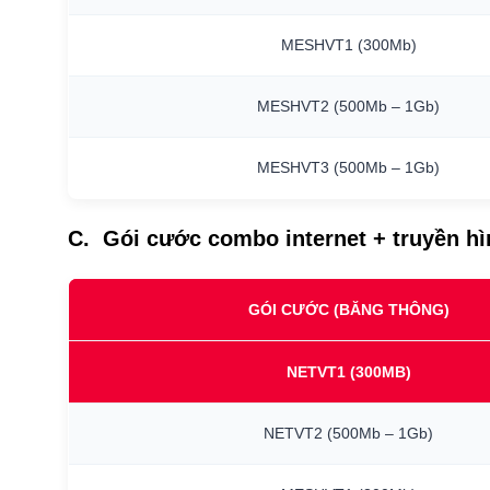
MESHVT1
(300Mb)
MESHVT2
(500Mb
–
1Gb)
MESHVT3
(500Mb
–
1Gb)
C. Gói cước combo internet + truyền h
GÓI CƯỚC (BĂNG THÔNG)
NETVT1
(300MB)
NETVT2
(500Mb
–
1Gb)