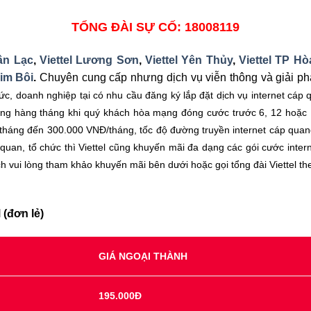
TỔNG ĐÀI SỰ CỐ: 18008119
ân Lạc
,
Viettel Lương Sơn
,
Viettel Yên Thủy
,
Viettel TP Hò
Kim Bôi
.
Chuyên cung cấp nhưng dịch vụ viễn thông và giải ph
ức, doanh nghiệp tại có nhu cầu đăng ký lắp đặt dịch vụ internet cáp 
ụng hàng tháng khi quý khách hòa mạng đóng cước trước 6, 12 hoặc 18
tháng đến 300.000 VNĐ/tháng, tốc độ đường truyền internet cáp quan
 quan, tổ chức thì Viettel cũng khuyến mãi đa dạng các gói cước inter
ch vui lòng tham khảo khuyến mãi bên dưới hoặc gọi tổng đài Viettel t
 (đơn lẻ)
GIÁ NGOẠI THÀNH
195.000Đ