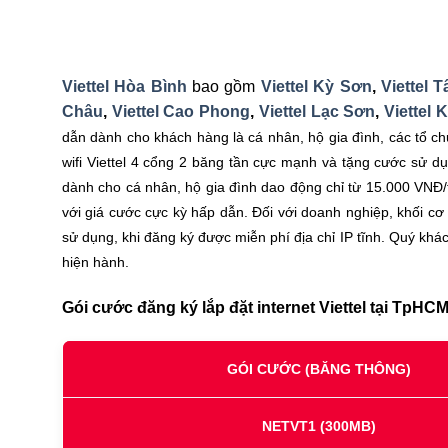
Viettel Hòa Bình
bao gồm
Viettel Kỳ Sơn
,
Viettel T
Châu
,
Viettel Cao Phong
,
Viettel Lạc Sơn
,
Viettel 
dẫn dành cho khách hàng là cá nhân, hộ gia đình, các tổ ch
wifi Viettel 4 cổng 2 băng tần cực mạnh và tặng cước sử d
dành cho cá nhân, hộ gia đình dao động chỉ từ 15.000 VNĐ/
với giá cước cực kỳ hấp dẫn. Đối với doanh nghiệp, khối cơ
sử dụng, khi đăng ký được miễn phí địa chỉ IP tĩnh. Quý khá
hiện hành.
Gói cước đăng ký lắp đặt internet Viettel tại TpHCM
GÓI CƯỚC (BĂNG THÔNG)
NETVT1
(300MB)