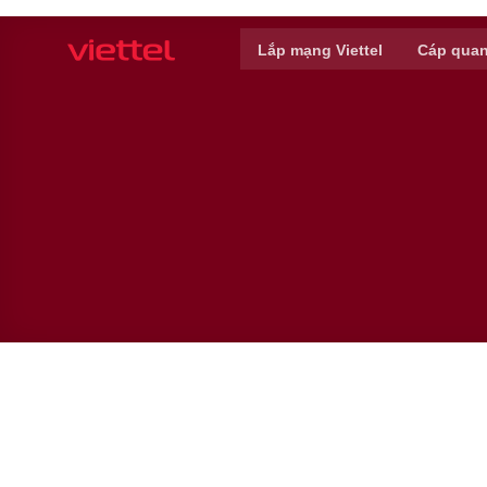
Skip
to
Lắp mạng Viettel
Cáp quan
content