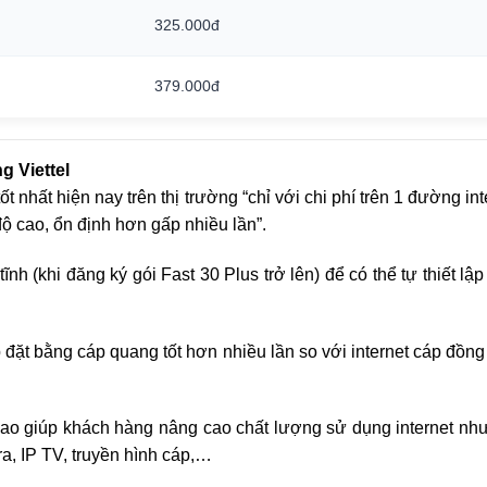
325.000đ
379.000đ
g Viettel
ốt nhất hiện nay trên thị trường “chỉ với chi phí trên 1 đường
ộ cao, ổn định hơn gấp nhiều lần”.
nh (khi đăng ký gói Fast 30 Plus trở lên) để có thể tự thiết l
đặt bằng cáp quang tốt hơn nhiều lần so với internet cáp đồn
cao giúp khách hàng nâng cao chất lượng sử dụng internet như
a, IP TV, truyền hình cáp,…