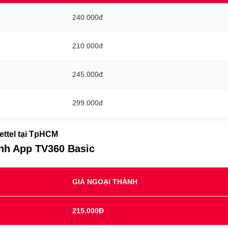
240.000đ
210.000đ
245.000đ
299.000đ
iettel tại TpHCM
ình App TV360 Basic
GIÁ NGOẠI THÀNH
215.000Đ