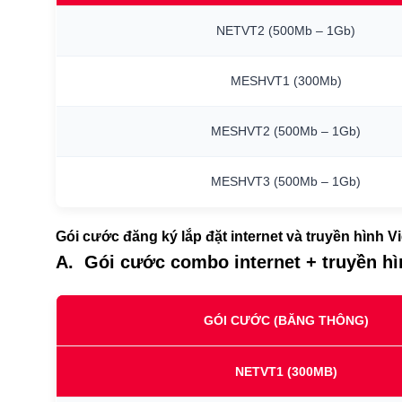
NETVT2
(500Mb
–
1Gb)
MESHVT1
(300Mb)
MESHVT2
(500Mb
–
1Gb)
MESHVT3
(500Mb
–
1Gb)
Gói cước đăng ký lắp đặt internet và truyền hình V
A. Gói cước combo internet + truyền h
GÓI CƯỚC (BĂNG THÔNG)
NETVT1
(300MB)