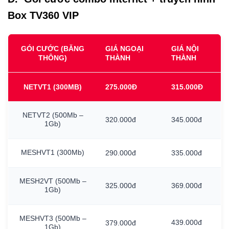
Box TV360 VIP
GÓI CƯỚC (BĂNG
GIÁ NGOẠI
GIÁ NỘI
THÔNG)
THÀNH
THÀNH
NETVT1
(300MB)
275.000Đ
315.000Đ
NETVT2
(500Mb
–
320.000đ
345.000đ
1Gb)
MESHVT1
(300Mb)
290.000đ
335.000đ
MESH2VT
(500Mb
–
325.000đ
369.000đ
1Gb)
MESHVT3
(500Mb
–
439.000đ
379.000đ
1Gb)