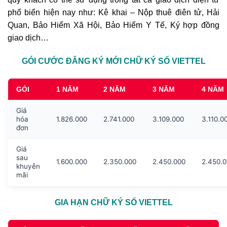
phổ biển hiện nay như: Kê khai – Nộp thuê điên tử, Hải
Quan, Bảo Hiểm Xã Hội, Bảo Hiểm Y Tế, Ký hợp đồng
giao dịch…
GÓI CƯỚC ĐĂNG KÝ MỚI CHỮ KÝ SỐ VIETTEL
GÓI
1 NĂM
2 NĂM
3 NĂM
4 NĂM
Giá
hóa
1.826.000
2.741.000
3.109.000
3.110.0
đơn
Giá
sau
1.600.000
2.350.000
2.450.000
2.450.
khuyễn
mãi
GIA HẠN CHỮ KÝ SỐ VIETTEL