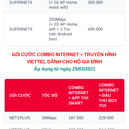
SUPERNET4
(+ 02 AP Home
350.000
mesh wifi)
250Mbps
(+ 03 AP Home
SUPERNET5
wifi + 2 Tivi
430.000
trên Android
box)
GÓI CƯỚC COMBO INTERNET + TRUYỀN HÌNH
VIETTEL DÀNH CHO HỘ GIA ĐÌNH
Áp dụng từ ngày 25/03/2021
COMBO
COMBO
INTERNET
INTERNET
GÓI CƯỚC
TỐC ĐỘ
+ ĐẦU
+ APP TIVI
THU BOX
SMART
TIVI
NET1PLUS
30Mbps
187.000
229.000