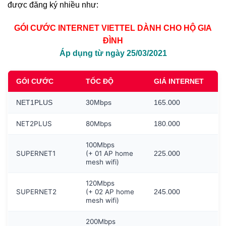
được đăng ký nhiều như:
GÓI CƯỚC INTERNET VIETTEL DÀNH CHO HỘ GIA
ĐÌNH
Áp dụng từ ngày 25/03/2021
GÓI CƯỚC
TỐC ĐỘ
GIÁ INTERNET
NET1PLUS
30Mbps
165.000
NET2PLUS
80Mbps
180.000
100Mbps
SUPERNET1
(+ 01 AP home
225.000
mesh wifi)
120Mbps
SUPERNET2
(+ 02 AP home
245.000
mesh wifi)
200Mbps