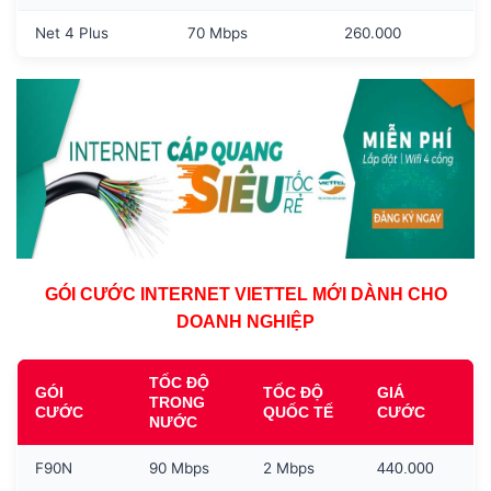
Net 4 Plus
70 Mbps
260.000
GÓI CƯỚC INTERNET VIETTEL MỚI DÀNH CHO
DOANH NGHIỆP
TỐC ĐỘ
GÓI
TỐC ĐỘ
GIÁ
TRONG
CƯỚC
QUỐC TẾ
CƯỚC
NƯỚC
F90N
90 Mbps
2 Mbps
440.000