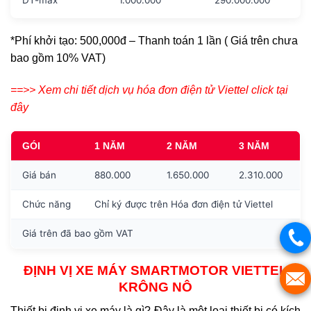
DT-max
1.000.000
290.000.000
*Phí khởi tạo: 500,000đ – Thanh toán 1 lần ( Giá trên chưa
bao gồm 10% VAT)
==>> Xem chi tiết dịch vụ hóa đơn điện tử Viettel click tại
đây
GÓI
1 NĂM
2 NĂM
3 NĂM
Giá bán
880.000
1.650.000
2.310.000
Chức năng
Chỉ ký được trên Hóa đơn điện tử Viettel
Giá trên đã bao gồm VAT
ĐỊNH VỊ XE MÁY SMARTMOTOR VIETTEL
KRÔNG NÔ
Thiết bị định vị xe máy là gì? Đây là một loại thiết bị có kích