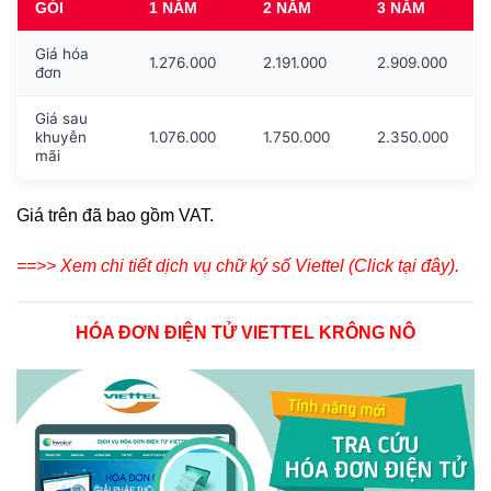
GÓI
1 NĂM
2 NĂM
3 NĂM
Giá hóa
1.276.000
2.191.000
2.909.000
đơn
Giá sau
khuyễn
1.076.000
1.750.000
2.350.000
mãi
Giá trên đã bao gồm VAT.
==>> Xem chi tiết dịch vụ chữ ký số Viettel (Click tại đây).
HÓA ĐƠN ĐIỆN TỬ VIETTEL KRÔNG NÔ