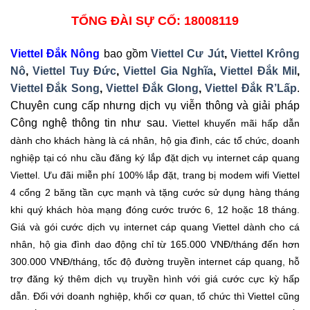
TỔNG ĐÀI SỰ CỐ: 18008119
Viettel Đắk Nông
bao gồm
Viettel Cư Jút
,
Viettel Krông
Nô
,
Viettel Tuy Đức
,
Viettel Gia Nghĩa
,
Viettel Đắk Mil
,
Viettel Đắk Song
,
Viettel Đắk Glong
,
Viettel Đắk R’Lấp
.
Chuyên cung cấp nhưng dịch vụ viễn thông và giải pháp
Công nghệ thông tin như sau.
Viettel khuyến mãi hấp dẫn
dành cho khách hàng là cá nhân, hộ gia đình, các tổ chức, doanh
nghiệp tại có nhu cầu đăng ký lắp đặt dịch vụ internet cáp quang
Viettel. Ưu đãi miễn phí 100% lắp đặt, trang bị modem wifi Viettel
4 cổng 2 băng tần cực mạnh và tặng cước sử dụng hàng tháng
khi quý khách hòa mạng đóng cước trước 6, 12 hoặc 18 tháng.
Giá và gói cước dịch vụ internet cáp quang Viettel dành cho cá
nhân, hộ gia đình dao động chỉ từ 165.000 VNĐ/tháng đến hơn
300.000 VNĐ/tháng, tốc độ đường truyền internet cáp quang, hỗ
trợ đăng ký thêm dịch vụ truyền hình với giá cước cực kỳ hấp
dẫn. Đối với doanh nghiệp, khối cơ quan, tổ chức thì Viettel cũng