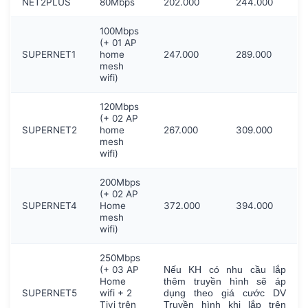
NET2PLUS
80Mbps
202.000
244.000
100Mbps
(+ 01 AP
SUPERNET1
home
247.000
289.000
mesh
wifi)
120Mbps
(+ 02 AP
SUPERNET2
home
267.000
309.000
mesh
wifi)
200Mbps
(+ 02 AP
SUPERNET4
Home
372.000
394.000
mesh
wifi)
250Mbps
(+ 03 AP
Nếu KH có nhu cầu lắp
Home
thêm truyền hình sẽ áp
SUPERNET5
wifi + 2
dụng theo giá cước DV
Tivi trên
Truyền hình khi lắp trên