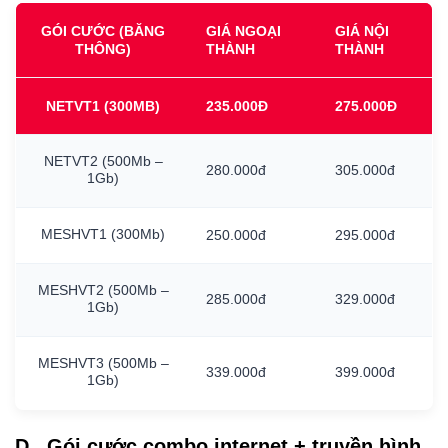
GÓI CƯỚC (BĂNG
GIÁ NGOẠI
GIÁ NỘI
THÔNG)
THÀNH
THÀNH
NETVT1
(300MB)
235.000Đ
275.000Đ
NETVT2
(500Mb
–
280.000đ
305.000đ
1Gb)
MESHVT1
(300Mb)
250.000đ
295.000đ
MESHVT2
(500Mb
–
285.000đ
329.000đ
1Gb)
MESHVT3
(500Mb
–
339.000đ
399.000đ
1Gb)
D. Gói cước combo internet + truyền hình