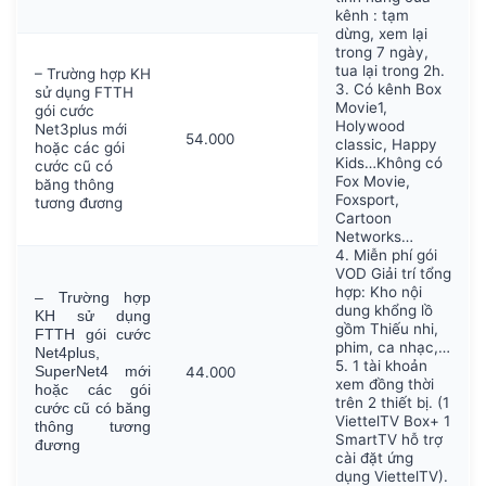
kênh : tạm
dừng, xem lại
trong 7 ngày,
tua lại trong 2h.
– Trường hợp KH
3. Có kênh Box
sử dụng FTTH
Movie1,
gói cước
Holywood
Net3plus mới
54.000
classic, Happy
hoặc các gói
Kids…Không có
cước cũ có
Fox Movie,
băng thông
Foxsport,
tương đương
Cartoon
Networks…
4. Miễn phí gói
VOD Giải trí tổng
hợp: Kho nội
–
Trường hợp
dung khổng lồ
KH sử dụng
gồm Thiếu nhi,
FTTH gói cước
phim, ca nhạc,…
Net4plus,
5. 1 tài khoản
44.000
SuperNet4 mới
xem đồng thời
hoặc các gói
trên 2 thiết bị. (1
cước cũ có băng
ViettelTV Box+ 1
thông tương
SmartTV hỗ trợ
đương
cài đặt ứng
dụng ViettelTV).