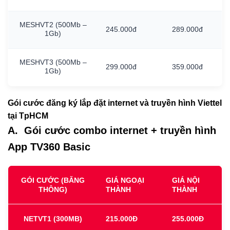
MESHVT2
(500Mb
–
245.000đ
289.000đ
1Gb)
MESHVT3
(500Mb
–
299.000đ
359.000đ
1Gb)
Gói cước đăng ký lắp đặt internet và truyền hình Viettel
tại TpHCM
A. Gói cước combo internet + truyền hình
App TV360 Basic
GÓI CƯỚC (BĂNG
GIÁ NGOẠI
GIÁ NỘI
THÔNG)
THÀNH
THÀNH
NETVT1
(300MB)
215.000Đ
255.000Đ