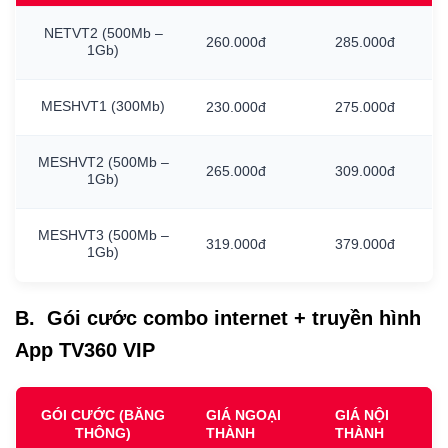
NETVT2
(500Mb
–
260.000đ
285.000đ
1Gb)
MESHVT1
(300Mb)
230.000đ
275.000đ
MESHVT2
(500Mb
–
265.000đ
309.000đ
1Gb)
MESHVT3
(500Mb
–
319.000đ
379.000đ
1Gb)
B. Gói cước combo internet + truyền hình
App TV360 VIP
GÓI CƯỚC (BĂNG
GIÁ NGOẠI
GIÁ NỘI
THÔNG)
THÀNH
THÀNH