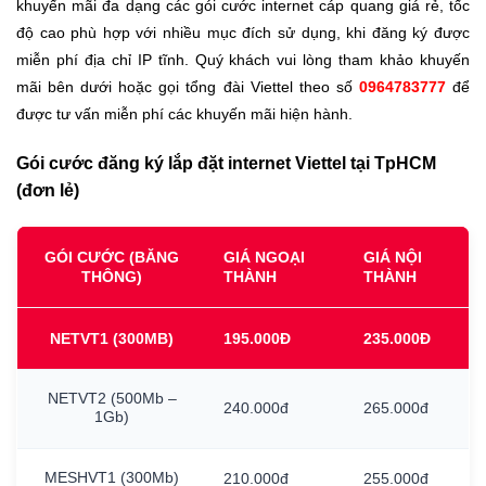
khuyến mãi đa dạng các gói cước internet cáp quang giá rẻ, tốc
độ cao phù hợp với nhiều mục đích sử dụng, khi đăng ký được
miễn phí địa chỉ IP tĩnh. Quý khách vui lòng tham khảo khuyến
mãi bên dưới hoặc gọi tổng đài Viettel theo số
0964783777
để
được tư vấn miễn phí các khuyến mãi hiện hành.
Gói cước đăng ký lắp đặt internet Viettel tại TpHCM
(đơn lẻ)
GÓI CƯỚC (BĂNG
GIÁ NGOẠI
GIÁ NỘI
THÔNG)
THÀNH
THÀNH
NETVT1
(300MB)
195.000Đ
235.000Đ
NETVT2
(500Mb
–
240.000đ
265.000đ
1Gb)
MESHVT1
(300Mb)
210.000đ
255.000đ