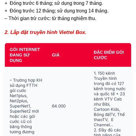
+ Đóng trước 6 tháng; sử dụng trong 7 tháng.
+ Đóng trước 12 tháng; sử dụng trong 14 tháng.
– Thời gian trừ cước: từ tháng nghiệm thu.
2. Lắp đặt truyền hình Viettel Box.
GÓI INTERNET
ĐẶC ĐIỂM GÓI
ĐANG SỬ
GIÁ
CƯỚC
DỤNG
1. 150 kênh
Truyền hình
– Trường hợp KH
trong đó có 127
sử dụng FTTH
kênh trong nước
gói cước
và quốc tế + 23
Net1plus,
kênh VTV Cab
Net2plus,
như Bibi,
SuperNet1,
64.000
Cartoon Kids,
SuperNet2 mới
Bóng đáTV, Thể
hoặc các gói
thaoTV, E
cước cũ có
Channel…
băng thông
2. Đầy đủ các
tương đương
tính năng của