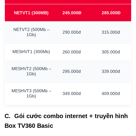
NETVT1
(300MB)
245.000Đ
285.000Đ
NETVT2
(500Mb
–
290.000đ
315.000đ
1Gb)
MESHVT1
(300Mb)
260.000đ
305.000đ
MESHVT2
(500Mb
–
295.000đ
339.000đ
1Gb)
MESHVT3
(500Mb
–
349.000đ
409.000đ
1Gb)
C. Gói cước combo internet + truyền hình
Box TV360 Basic