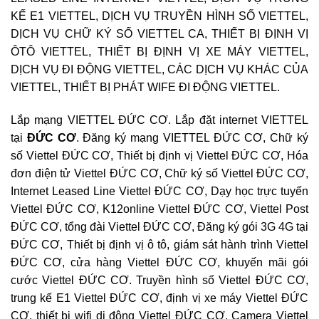
KẾ E1 VIETTEL, DỊCH VỤ TRUYỀN HÌNH SỐ VIETTEL,
DỊCH VỤ CHỮ KÝ SỐ VIETTEL CA, THIẾT BỊ ĐỊNH VỊ
ÔTÔ VIETTEL, THIẾT BỊ ĐỊNH VỊ XE MÁY VIETTEL,
DỊCH VỤ ĐI ĐỘNG VIETTEL, CÁC DỊCH VỤ KHÁC CỦA
VIETTEL, THIẾT BỊ PHÁT WIFE ĐI ĐỘNG VIETTEL.
Lắp mạng VIETTEL ĐỨC CƠ. Lắp đặt internet VIETTEL
tại
ĐỨC CƠ
. Đăng ký mạng VIETTEL ĐỨC CƠ, Chữ ký
số Viettel ĐỨC CƠ, Thiết bị định vị Viettel ĐỨC CƠ, Hóa
đơn điện tử Viettel ĐỨC CƠ, Chữ ký số Viettel ĐỨC CƠ,
Internet Leased Line Viettel ĐỨC CƠ, Dạy học trực tuyến
Viettel ĐỨC CƠ, K12online Viettel ĐỨC CƠ, Viettel Post
ĐỨC CƠ, tổng đài Viettel ĐỨC CƠ, Đăng ký gói 3G 4G tại
ĐỨC CƠ, Thiết bị định vị ô tô, giám sát hành trình Viettel
ĐỨC CƠ, cửa hàng Viettel ĐỨC CƠ, khuyến mãi gói
cước Viettel ĐỨC CƠ. Truyền hình số Viettel ĐỨC CƠ,
trung kế E1 Viettel ĐỨC CƠ, định vị xe máy Viettel ĐỨC
CƠ, thiết bị wifi di động Viettel ĐỨC CƠ, Camera Viettel