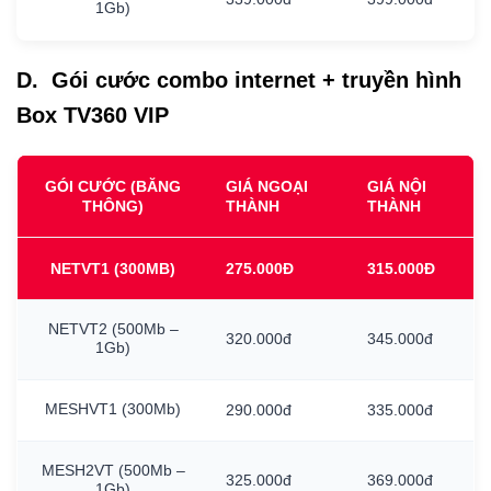
1Gb)
D. Gói cước combo internet + truyền hình
Box TV360 VIP
GÓI CƯỚC (BĂNG
GIÁ NGOẠI
GIÁ NỘI
THÔNG)
THÀNH
THÀNH
NETVT1
(300MB)
275.000Đ
315.000Đ
NETVT2
(500Mb
–
320.000đ
345.000đ
1Gb)
MESHVT1
(300Mb)
290.000đ
335.000đ
MESH2VT
(500Mb
–
325.000đ
369.000đ
1Gb)