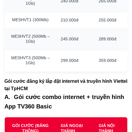
240.000đ
265.000đ
1Gb)
MESHVT1
(300Mb)
210.000đ
255.000đ
MESHVT2
(500Mb
–
245.000đ
289.000đ
1Gb)
MESHVT3
(500Mb
–
299.000đ
359.000đ
1Gb)
Gói cước đăng ký lắp đặt internet và truyền hình Viettel
tại TpHCM
A. Gói cước combo internet + truyền hình
App TV360 Basic
GÓI CƯỚC (BĂNG
GIÁ NGOẠI
GIÁ NỘI
THÔNG)
THÀNH
THÀNH