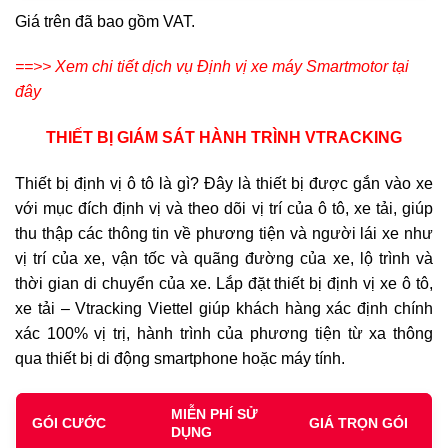
Giá trên đã bao gồm VAT.
==>> Xem chi tiết dịch vụ Định vị xe máy Smartmotor tại
đây
THIẾT BỊ GIÁM SÁT HÀNH TRÌNH VTRACKING
Thiết bị định vị ô tô là gì? Đây là thiết bị được gắn vào xe
với mục đích định vị và theo dõi vị trí của ô tô, xe tải, giúp
thu thập các thông tin về phương tiện và người lái xe như
vị trí của xe, vận tốc và quãng đường của xe, lộ trình và
thời gian di chuyển của xe. Lắp đặt thiết bị định vị xe ô tô,
xe tải – Vtracking Viettel giúp khách hàng xác định chính
xác 100% vị trị, hành trình của phương tiện từ xa thông
qua thiết bị di động smartphone hoặc máy tính.
MIỄN PHÍ SỬ
GÓI CƯỚC
GIÁ TRỌN GÓI
DỤNG