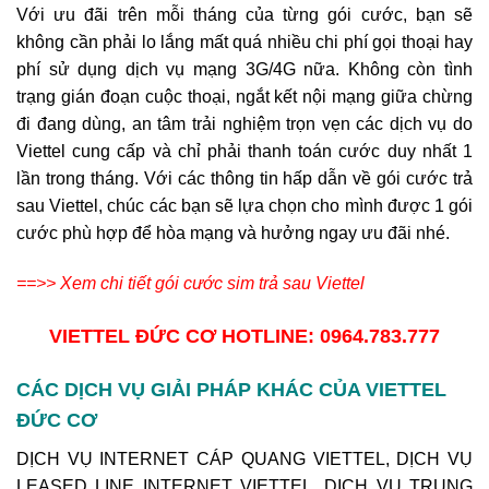
Với ưu đãi trên mỗi tháng của từng gói cước, bạn sẽ
không cần phải lo lắng mất quá nhiều chi phí gọi thoại hay
phí sử dụng dịch vụ mạng 3G/4G nữa. Không còn tình
trạng gián đoạn cuộc thoại, ngắt kết nội mạng giữa chừng
đi đang dùng, an tâm trải nghiệm trọn vẹn các dịch vụ do
Viettel cung cấp và chỉ phải thanh toán cước duy nhất 1
lần trong tháng. Với các thông tin hấp dẫn về gói cước trả
sau Viettel, chúc các bạn sẽ lựa chọn cho mình được 1 gói
cước phù hợp để hòa mạng và hưởng ngay ưu đãi nhé.
==>> Xem chi tiết gói cước sim trả sau Viettel
VIETTEL ĐỨC CƠ
HOTLINE: 0964.783.777
CÁC DỊCH VỤ GIẢI PHÁP KHÁC CỦA VIETTEL
ĐỨC CƠ
DỊCH VỤ INTERNET CÁP QUANG VIETTEL, DỊCH VỤ
LEASED LINE INTERNET VIETTEL, DỊCH VỤ TRUNG