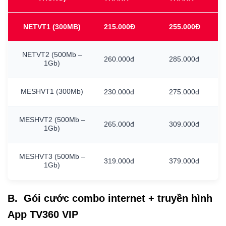
NETVT1
(300MB)
215.000Đ
255.000Đ
NETVT2
(500Mb
–
260.000đ
285.000đ
1Gb)
MESHVT1
(300Mb)
230.000đ
275.000đ
MESHVT2
(500Mb
–
265.000đ
309.000đ
1Gb)
MESHVT3
(500Mb
–
319.000đ
379.000đ
1Gb)
B. Gói cước combo internet + truyền hình
App TV360 VIP