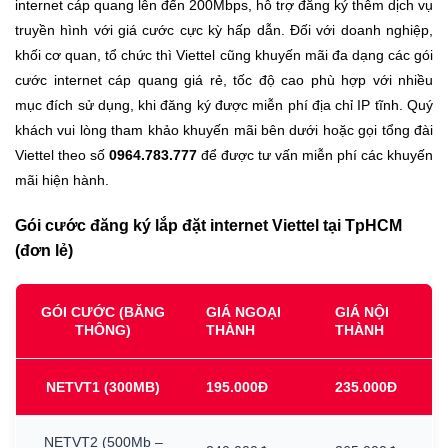
internet cáp quang lên đến 200Mbps, hỗ trợ đăng ký thêm dịch vụ
truyền hình với giá cước cực kỳ hấp dẫn. Đối với doanh nghiệp,
khối cơ quan, tổ chức thì Viettel cũng khuyến mãi đa dạng các gói
cước internet cáp quang giá rẻ, tốc độ cao phù hợp với nhiều
mục đích sử dụng, khi đăng ký được miễn phí địa chỉ IP tĩnh. Quý
khách vui lòng tham khảo khuyến mãi bên dưới hoặc gọi tổng đài
Viettel theo số
0964.783.777
để được tư vấn miễn phí các khuyến
mãi hiện hành.
Gói cước đăng ký lắp đặt internet Viettel tại TpHCM
(đơn lẻ)
GÓI CƯỚC (BĂNG
GIÁ NGOẠI
GIÁ NỘI
THÔNG)
THÀNH
THÀNH
NETVT1
(300MB)
195.000Đ
235.000Đ
NETVT2
(500Mb
–