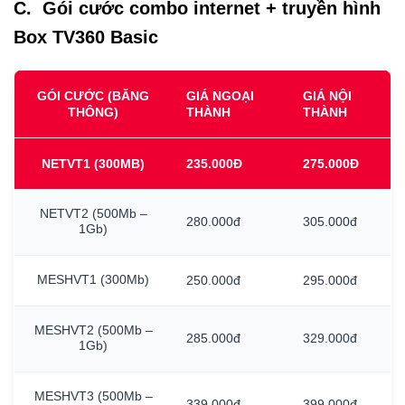
C. Gói cước combo internet + truyền hình
Box TV360 Basic
GÓI CƯỚC (BĂNG
GIÁ NGOẠI
GIÁ NỘI
THÔNG)
THÀNH
THÀNH
NETVT1
(300MB)
235.000Đ
275.000Đ
NETVT2
(500Mb
–
280.000đ
305.000đ
1Gb)
MESHVT1
(300Mb)
250.000đ
295.000đ
MESHVT2
(500Mb
–
285.000đ
329.000đ
1Gb)
MESHVT3
(500Mb
–
339.000đ
399.000đ