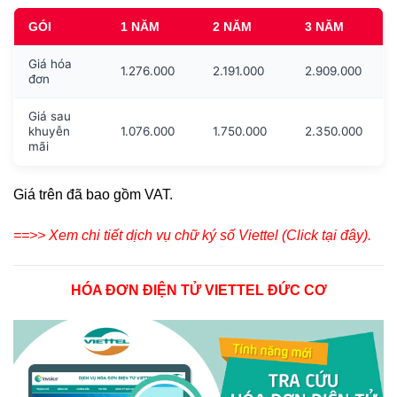
GÓI
1 NĂM
2 NĂM
3 NĂM
Giá hóa
1.276.000
2.191.000
2.909.000
đơn
Giá sau
khuyễn
1.076.000
1.750.000
2.350.000
mãi
Giá trên đã bao gồm VAT.
==>> Xem chi tiết dịch vụ chữ ký số Viettel (Click tại đây).
HÓA ĐƠN ĐIỆN TỬ VIETTEL ĐỨC CƠ