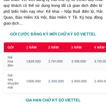
quý khách có thể sử dụng trong tất cả giao dịch điện tử
phổ biển hiện nay như: Kê khai – Nộp thuê điên tử, Hải
Quan, Bảo Hiểm Xã Hội, Bảo Hiểm Y Tế, Ký hợp đồng
giao dịch…
GÓI CƯỚC ĐĂNG KÝ MỚI CHỮ KÝ SỐ VIETTEL
GÓI
1 NĂM
2 NĂM
3 NĂM
4 NĂM
Giá
hóa
1.826.000
2.741.000
3.109.000
3.110.0
đơn
Giá
sau
1.600.000
2.350.000
2.450.000
2.450.
khuyễn
mãi
GIA HẠN CHỮ KÝ SỐ VIETTEL