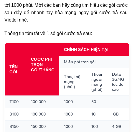
tới 1000 phút. Mời các bạn hãy cùng tìm hiểu các gói cước
sau đây để nhanh tay hòa mạng ngay gói cước trả sau
Viettel nhé.
Thông tin tóm tắt về 1 số gói cước trả sau:
CHÍNH SÁCH HIỆN TẠI
CƯỚC PHÍ
Miễn phí trọn gói
TRỌN
TÊN
GÓI/THÁNG
GÓI
Thoại
Data
Thoại nội
ngoại
3G/4G
mạng
mạng
tốc độ
(phút)
(phút)
cao
T100
100,000
1000
50
B100
100,000
1000
10
GB
B150
150,000
1000
100
4 GB