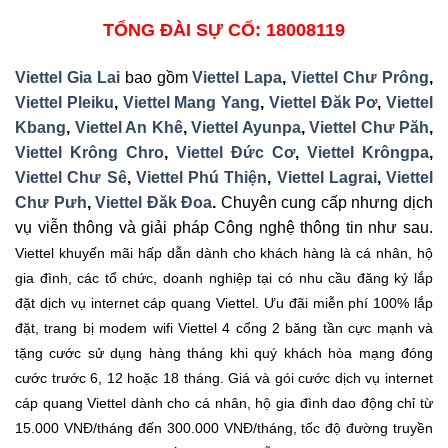
TỔNG ĐÀI SỰ CỐ: 18008119
Viettel Gia Lai
bao gồm
Viettel Lapa
,
Viettel Chư Prông
,
Viettel Pleiku
,
Viettel Mang Yang
,
Viettel Đăk Pơ
,
Viettel
Kbang
,
Viettel An Khê
,
Viettel Ayunpa
,
Viettel Chư Păh
,
Viettel Krông Chro
,
Viettel Đức Cơ
,
Viettel Krôngpa
,
Viettel Chư Sê
,
Viettel Phú Thiện
,
Viettel Lagrai
,
Viettel
Chư Pưh
,
Viettel Đăk Đoa
.
Chuyên cung cấp nhưng dịch
vụ viễn thông và giải pháp Công nghệ thông tin như sau.
Viettel khuyến mãi hấp dẫn dành cho khách hàng là cá nhân, hộ
gia đình, các tổ chức, doanh nghiệp tại có nhu cầu đăng ký lắp
đặt dịch vụ internet cáp quang Viettel. Ưu đãi miễn phí 100% lắp
đặt, trang bị modem wifi Viettel 4 cổng 2 băng tần cực mạnh và
tặng cước sử dụng hàng tháng khi quý khách hòa mạng đóng
cước trước 6, 12 hoặc 18 tháng. Giá và gói cước dịch vụ internet
cáp quang Viettel dành cho cá nhân, hộ gia đình dao động chỉ từ
15.000 VNĐ/tháng đến 300.000 VNĐ/tháng, tốc độ đường truyền