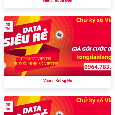
Viettel Buôn Đôn
28
Th3
Viettel Krông Na
28
Th3