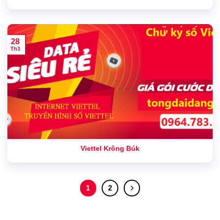
28
Th3
Viettel Krông Búk
1
2