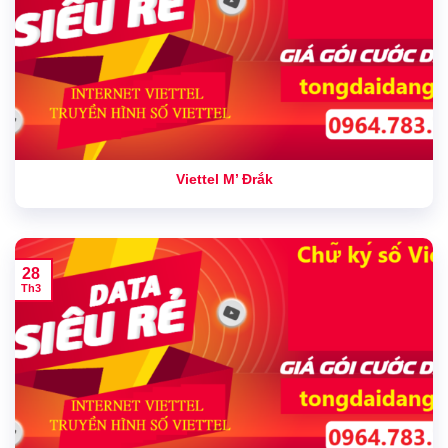
Viettel M’ Đrắk
28
Th3