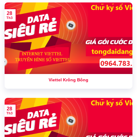
28
Th3
Viettel Krông Bông
28
Th3