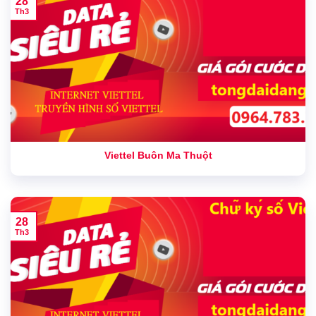
28
Th3
Viettel Buôn Ma Thuột
28
Th3