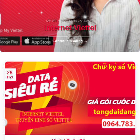
LẮP ĐẶT MẠNG VIETTEL CÁP QUANG
Internet Viettel
Continue reading
→
28
Th3