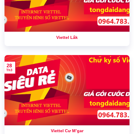
Viettel Lắk
28
Th3
Viettel Cư M’gar