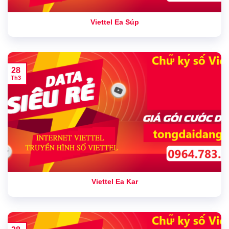
Viettel Ea Súp
28
Th3
Viettel Ea Kar