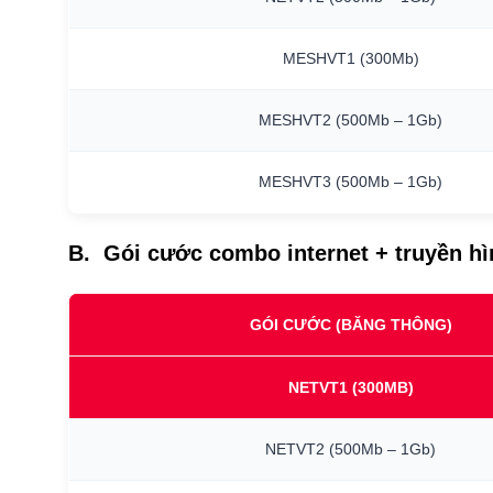
MESHVT1
(300Mb)
MESHVT2
(500Mb
–
1Gb)
MESHVT3
(500Mb
–
1Gb)
B. Gói cước combo internet + truyền h
GÓI CƯỚC (BĂNG THÔNG)
NETVT1
(300MB)
NETVT2
(500Mb
–
1Gb)