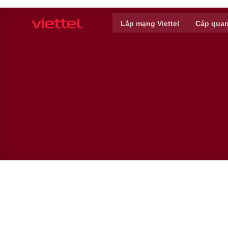
Skip
to
Lắp mạng Viettel
Cáp quan
content