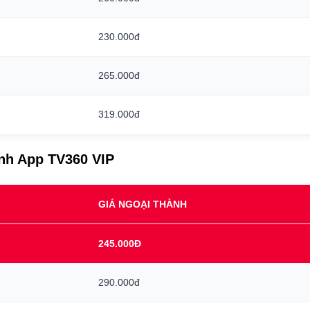
230.000đ
265.000đ
319.000đ
ình App TV360 VIP
GIÁ NGOẠI THÀNH
245.000Đ
290.000đ