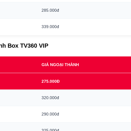
285.000đ
339.000đ
ình Box TV360 VIP
GIÁ NGOẠI THÀNH
275.000Đ
320.000đ
290.000đ
325.000đ