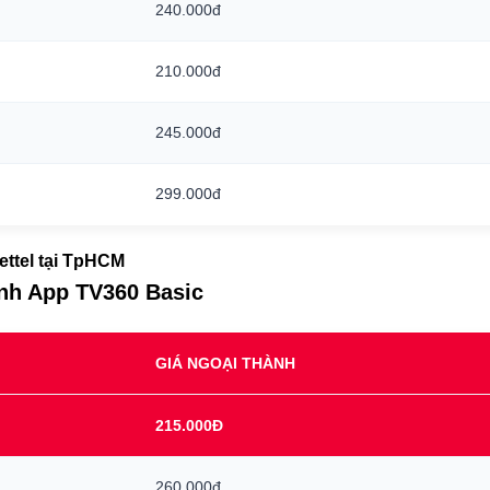
240.000đ
210.000đ
245.000đ
299.000đ
iettel tại TpHCM
ình App TV360 Basic
GIÁ NGOẠI THÀNH
215.000Đ
260.000đ