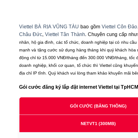
Viettel BÀ RỊA VŨNG TÀU
bao gồm
Viettel Côn Đảo
Châu Đức
,
Viettel Tân Thành
. Chuyên cung cấp nhưn
nhân, hộ gia đình, các tổ chức, doanh nghiệp tại có nhu cầu 
mạnh và tặng cước sử dụng hàng tháng khi quý khách hòa mạ
động chỉ từ 15.000 VNĐ/tháng đến 300.000 VNĐ/tháng, tốc độ
doanh nghiệp, khối cơ quan, tổ chức thì Viettel cũng khuyế
địa chỉ IP tĩnh. Quý khách vui lòng tham khảo khuyến mãi bên
Gói cước đăng ký lắp đặt internet Viettel tại TpHCM
GÓI CƯỚC (BĂNG THÔNG)
NETVT1
(300MB)