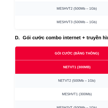
MESHVT2
(500Mb
–
1Gb)
MESHVT3
(500Mb
–
1Gb)
D. Gói cước combo internet + truyền h
GÓI CƯỚC (BĂNG THÔNG)
NETVT1
(300MB)
NETVT2
(500Mb
–
1Gb)
MESHVT1
(300Mb)
MESH2VT
(500Mb
–
1Gb)