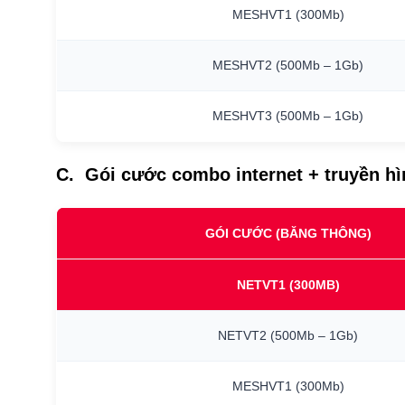
MESHVT1
(300Mb)
MESHVT2
(500Mb
–
1Gb)
MESHVT3
(500Mb
–
1Gb)
C. Gói cước combo internet + truyền h
GÓI CƯỚC (BĂNG THÔNG)
NETVT1
(300MB)
NETVT2
(500Mb
–
1Gb)
MESHVT1
(300Mb)