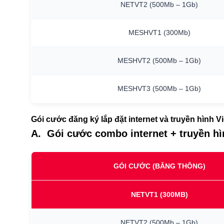
NETVT2
(500Mb
–
1Gb)
MESHVT1
(300Mb)
MESHVT2
(500Mb
–
1Gb)
MESHVT3
(500Mb
–
1Gb)
Gói cước đăng ký lắp đặt internet và truyền hình V
A. Gói cước combo internet + truyền h
GÓI CƯỚC (BĂNG THÔNG)
NETVT1
(300MB)
NETVT2
(500Mb
–
1Gb)