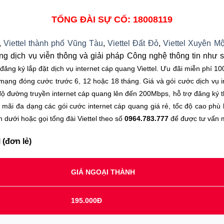
TỔNG ĐÀI SỰ CỐ: 18008119
,
Viettel thành phố Vũng Tàu
,
Viettel Đất Đỏ
,
Viettel Xuyên Mô
g dịch vụ viễn thông và giải pháp Công nghệ thông tin như 
đăng ký lắp đặt dịch vụ internet cáp quang Viettel. Ưu đãi miễn phí 10
ng đóng cước trước 6, 12 hoặc 18 tháng. Giá và gói cước dịch vụ in
 đường truyền internet cáp quang lên đến 200Mbps, hỗ trợ đăng ký th
n mãi đa dạng các gói cước internet cáp quang giá rẻ, tốc độ cao ph
 dưới hoặc gọi tổng đài Viettel theo số
0964.783.777
để được tư vấn m
 (đơn lẻ)
GIÁ NGOẠI THÀNH
195.000Đ