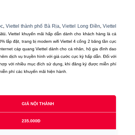
̣c
,
Viettel thành phố Bà Rịa
,
Viettel Long Điền
,
Viettel
sau.
Viettel khuyến mãi hấp dẫn dành cho khách hàng là cá
0% lắp đặt, trang bị modem wifi Viettel 4 cổng 2 băng tần cực
ternet cáp quang Viettel dành cho cá nhân, hộ gia đình dao
êm dịch vụ truyền hình với giá cước cực kỳ hấp dẫn. Đối với
ù hợp với nhiều mục đích sử dụng, khi đăng ký được miễn phí
iễn phí các khuyến mãi hiện hành.
GIÁ NỘI THÀNH
235.000Đ