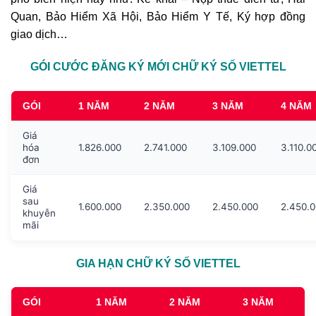
Quan, Bảo Hiểm Xã Hội, Bảo Hiểm Y Tế, Ký hợp đồng
giao dịch…
GÓI CƯỚC ĐĂNG KÝ MỚI CHỮ KÝ SỐ VIETTEL
GÓI
1 NĂM
2 NĂM
3 NĂM
4 NĂM
Giá
hóa
1.826.000
2.741.000
3.109.000
3.110.0
đơn
Giá
sau
1.600.000
2.350.000
2.450.000
2.450.
khuyễn
mãi
GIA HẠN CHỮ KÝ SỐ VIETTEL
GÓI
1 NĂM
2 NĂM
3 NĂM