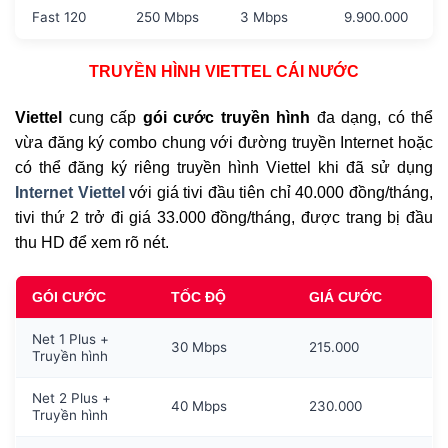
Fast 120
250 Mbps
3 Mbps
9.900.000
TRUYỀN HÌNH VIETTEL CÁI NƯỚC
Viettel
cung cấp
gói cước truyền hình
đa dạng, có thể
vừa đăng ký combo chung với đường truyền Internet hoặc
có thể đăng ký riêng truyền hình Viettel khi đã sử dụng
Internet Viettel
với giá tivi đầu tiên chỉ 40.000 đồng/tháng,
tivi thứ 2 trở đi giá 33.000 đồng/tháng, được trang bị đầu
thu HD để xem rõ nét.
GÓI CƯỚC
TỐC ĐỘ
GIÁ CƯỚC
Net 1 Plus +
30 Mbps
215.000
Truyền hình
Net 2 Plus +
40 Mbps
230.000
Truyền hình