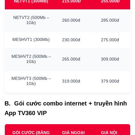
NETVT1
(300MB)
215.000Đ
255.000Đ
NETVT2
(500Mb
–
260.000đ
285.000đ
1Gb)
MESHVT1
(300Mb)
230.000đ
275.000đ
MESHVT2
(500Mb
–
265.000đ
309.000đ
1Gb)
MESHVT3
(500Mb
–
319.000đ
379.000đ
1Gb)
B. Gói cước combo internet + truyền hình
App TV360 VIP
GÓI CƯỚC (BĂNG
GIÁ NGOẠI
GIÁ NỘI