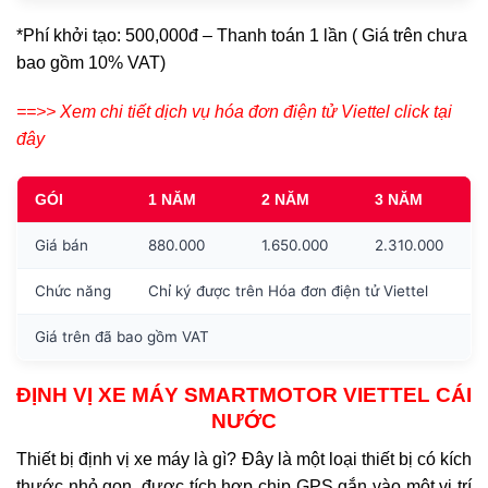
*Phí khởi tạo: 500,000đ – Thanh toán 1 lần ( Giá trên chưa
bao gồm 10% VAT)
==>> Xem chi tiết dịch vụ hóa đơn điện tử Viettel click tại
đây
GÓI
1 NĂM
2 NĂM
3 NĂM
Giá bán
880.000
1.650.000
2.310.000
Chức năng
Chỉ ký được trên Hóa đơn điện tử Viettel
Giá trên đã bao gồm VAT
ĐỊNH VỊ XE MÁY SMARTMOTOR VIETTEL CÁI
NƯỚC
Thiết bị định vị xe máy là gì? Đây là một loại thiết bị có kích
thước nhỏ gọn, được tích hợp chip GPS gắn vào một vị trí