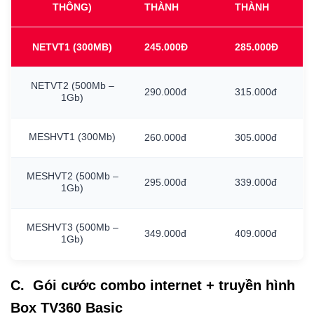
THÔNG)
THÀNH
THÀNH
NETVT1
(300MB)
245.000Đ
285.000Đ
NETVT2
(500Mb
–
290.000đ
315.000đ
1Gb)
MESHVT1
(300Mb)
260.000đ
305.000đ
MESHVT2
(500Mb
–
295.000đ
339.000đ
1Gb)
MESHVT3
(500Mb
–
349.000đ
409.000đ
1Gb)
C. Gói cước combo internet + truyền hình
Box TV360 Basic