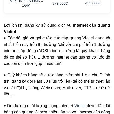
MESHVT3
(500Mb
–
439.000đ
379.000đ
1Gb)
Lợi ích khi đăng ký sử dụng dịch vụ
internet cáp quang
Viettel
♦ Tốc độ, giá và gói cước của cáp quang Viettel đang tốt
nhất hiện nay trên thị trường “chỉ với chi phí trên 1 đường
internet cáp đồng (ADSL) bình thường là quý khách hàng
đã có thể sở hữu 1 đường internet cáp quang với tốc độ
cao, ổn định hơn gấp nhiều lần”.
♦ Quý khách hàng sẽ được tặng miễn phí 1 địa chỉ IP tĩnh
(khi đăng ký gói Fast 30 Plus trở lên) để có thể tự thiết lập
và cài đặt hệ thống Webserver, Mailserver, FTP cơ sở dữ
liệu,…
♦ Do đường chất lượng mạng internet
Viettel
được lắp đặt
bằng cáp quang tốt hơn nhiều lần so với internet cáp đồng