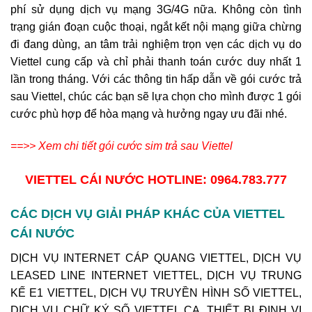
phí sử dụng dịch vụ mạng 3G/4G nữa. Không còn tình
trạng gián đoạn cuộc thoại, ngắt kết nội mạng giữa chừng
đi đang dùng, an tâm trải nghiệm trọn vẹn các dịch vụ do
Viettel cung cấp và chỉ phải thanh toán cước duy nhất 1
lần trong tháng. Với các thông tin hấp dẫn về gói cước trả
sau Viettel, chúc các bạn sẽ lựa chọn cho mình được 1 gói
cước phù hợp để hòa mạng và hưởng ngay ưu đãi nhé.
==>> Xem chi tiết gói cước sim trả sau Viettel
VIETTEL CÁI NƯỚC
HOTLINE: 0964.783.777
CÁC DỊCH VỤ GIẢI PHÁP KHÁC CỦA VIETTEL
CÁI NƯỚC
DỊCH VỤ INTERNET CÁP QUANG VIETTEL, DỊCH VỤ
LEASED LINE INTERNET VIETTEL, DỊCH VỤ TRUNG
KẾ E1 VIETTEL, DỊCH VỤ TRUYỀN HÌNH SỐ VIETTEL,
DỊCH VỤ CHỮ KÝ SỐ VIETTEL CA, THIẾT BỊ ĐỊNH VỊ