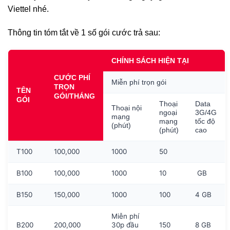
Viettel nhé.
Thông tin tóm tắt về 1 số gói cước trả sau:
CHÍNH SÁCH HIỆN TẠI
CƯỚC PHÍ
Miễn phí trọn gói
TRỌN
TÊN
GÓI/THÁNG
GÓI
Thoại
Data
Thoại nội
ngoại
3G/4G
mạng
mạng
tốc độ
(phút)
(phút)
cao
T100
100,000
1000
50
B100
100,000
1000
10
GB
B150
150,000
1000
100
4 GB
Miễn phí
B200
200,000
30p đầu
150
8 GB