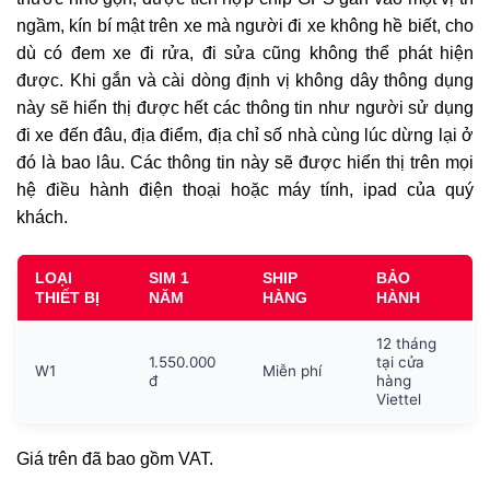
ngầm, kín bí mật trên xe mà người đi xe không hề biết, cho
dù có đem xe đi rửa, đi sửa cũng không thể phát hiện
được. Khi gắn và cài dòng định vị không dây thông dụng
này sẽ hiển thị được hết các thông tin như người sử dụng
đi xe đến đâu, địa điểm, địa chỉ số nhà cùng lúc dừng lại ở
đó là bao lâu. Các thông tin này sẽ được hiển thị trên mọi
hệ điều hành điện thoại hoặc máy tính, ipad của quý
khách.
LOẠI
SIM 1
SHIP
BẢO
THIẾT BỊ
NĂM
HÀNG
HÀNH
12 tháng
1.550.000
tại cửa
W1
Miễn phí
đ
hàng
Viettel
Giá trên đã bao gồm VAT.