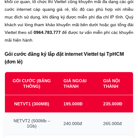
khối cơ quan, tổ chức thì Viettel cũng khuyến mãi đa dạng các gói
cước internet cáp quang giá rẻ, tốc độ cao phù hợp với nhiều
mục đích sử dụng, khi đăng ký được miễn phí địa chỉ IP tĩnh. Quý
khách vui lòng tham khảo khuyến mãi bên dưới hoặc gọi tổng đài
Viettel theo số
0964.783.777
để được tư vấn miễn phí các khuyến
mãi hiện hành.
Gói cước đăng ký lắp đặt internet Viettel tại TpHCM
(đơn lẻ)
GÓI CƯỚC (BĂNG
GIÁ NGOẠI
GIÁ NỘI
THÔNG)
THÀNH
THÀNH
NETVT1
(300MB)
195.000Đ
235.000Đ
NETVT2
(500Mb
–
240.000đ
265.000đ
1Gb)