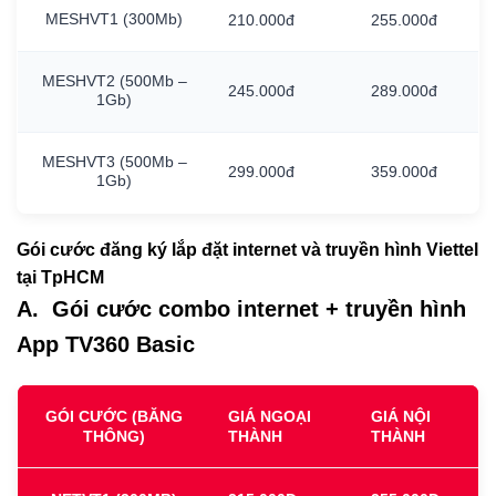
MESHVT1
(300Mb)
210.000đ
255.000đ
MESHVT2
(500Mb
–
245.000đ
289.000đ
1Gb)
MESHVT3
(500Mb
–
299.000đ
359.000đ
1Gb)
Gói cước đăng ký lắp đặt internet và truyền hình Viettel
tại TpHCM
A. Gói cước combo internet + truyền hình
App TV360 Basic
GÓI CƯỚC (BĂNG
GIÁ NGOẠI
GIÁ NỘI
THÔNG)
THÀNH
THÀNH