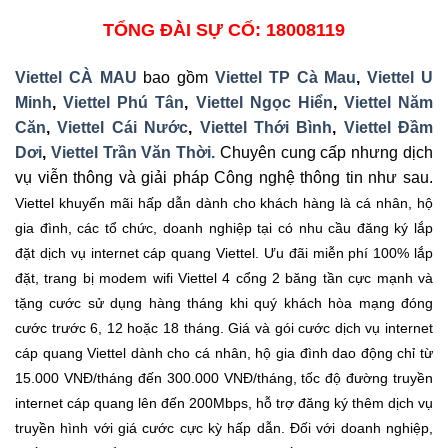
TỔNG ĐÀI SỰ CỐ: 18008119
Viettel CÀ MAU
bao gồm
Viettel TP Cà Mau
,
Viettel U
Minh
,
Viettel Phú Tân
,
Viettel Ngọc Hiển
,
Viettel Năm
Căn
,
Viettel Cái Nước
,
Viettel Thới Bình
,
Viettel Đầm
Dơi
,
Viettel Trần Văn Thời.
Chuyên cung cấp nhưng dịch
vụ viễn thông và giải pháp Công nghệ thông tin như sau.
Viettel khuyến mãi hấp dẫn dành cho khách hàng là cá nhân, hộ
gia đình, các tổ chức, doanh nghiệp tại có nhu cầu đăng ký lắp
đặt dịch vụ internet cáp quang Viettel. Ưu đãi miễn phí 100% lắp
đặt, trang bị modem wifi Viettel 4 cổng 2 băng tần cực mạnh và
tặng cước sử dụng hàng tháng khi quý khách hòa mạng đóng
cước trước 6, 12 hoặc 18 tháng. Giá và gói cước dịch vụ internet
cáp quang Viettel dành cho cá nhân, hộ gia đình dao động chỉ từ
15.000 VNĐ/tháng đến 300.000 VNĐ/tháng, tốc độ đường truyền
internet cáp quang lên đến 200Mbps, hỗ trợ đăng ký thêm dịch vụ
truyền hình với giá cước cực kỳ hấp dẫn. Đối với doanh nghiệp,