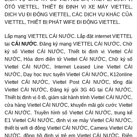
ÔTÔ VIETTEL, THIẾT BỊ ĐỊNH VỊ XE MÁY VIETTEL,
DỊCH VỤ ĐI ĐỘNG VIETTEL, CÁC DỊCH VỤ KHÁC CỦA
VIETTEL, THIẾT BỊ PHÁT WIFE ĐI ĐỘNG VIETTEL.
Lắp mạng VIETTEL CÁI NƯỚC. Lắp đặt internet VIETTEL
tại
CÁI NƯỚC
. Đăng ký mạng VIETTEL CÁI NƯỚC, Chữ
ký số Viettel CÁI NƯỚC, Thiết bị định vị Viettel CÁI
NƯỚC, Hóa đơn điện tử Viettel CÁI NƯỚC, Chữ ký số
Viettel CÁI NƯỚC, Internet Leased Line Viettel CÁI
NƯỚC, Dạy học trực tuyến Viettel CÁI NƯỚC, K12online
Viettel CÁI NƯỚC, Viettel Post CÁI NƯỚC, tổng đài
Viettel CÁI NƯỚC, Đăng ký gói 3G 4G tại CÁI NƯỚC,
Thiết bị định vị ô tô, giám sát hành trình Viettel CÁI NƯỚC,
cửa hàng Viettel CÁI NƯỚC, khuyến mãi gói cước Viettel
CÁI NƯỚC. Truyền hình số Viettel CÁI NƯỚC, trung kế
E1 Viettel CÁI NƯỚC, định vị xe máy Viettel CÁI NƯỚC,
thiết bị wifi di động Viettel CÁI NƯỚC, Camera Viettel CÁI
NƯỚC, đồng hồ định vị trẻ em Viettel CÁI NƯỚC. Điện