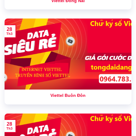
Viettel Đồng Nai
28
Th3
Viettel Buôn Đôn
28
Th3