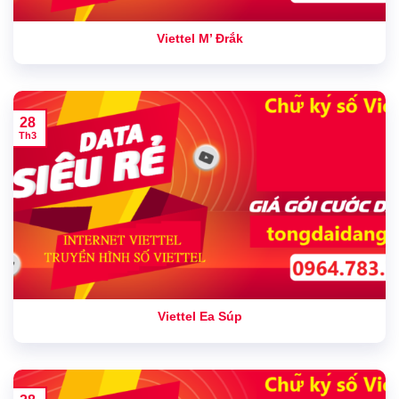
Viettel M’ Đrắk
28
Th3
Viettel Ea Súp