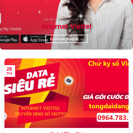
LẮP ĐẶT MẠNG VIETTEL CÁP QUANG
Internet Viettel
Continue reading
→
28
Th3