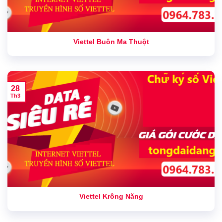
Viettel Buôn Ma Thuột
28
Th3
Viettel Krông Năng