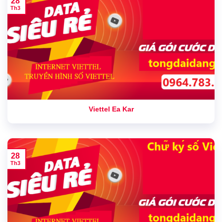
28
Th3
Viettel Ea Kar
28
Th3