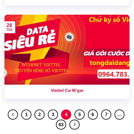
28
Th3
Viettel Cư M’gar
1
2
3
4
5
6
7
…
63