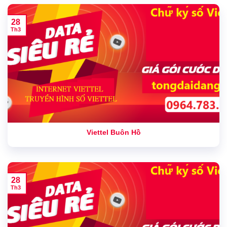
28
Th3
Viettel Buôn Hồ
28
Th3