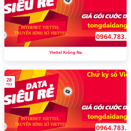
Viettel Krông Na
28
Th3