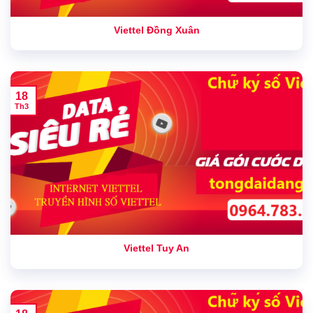
Viettel Đồng Xuân
18
Th3
Viettel Tuy An