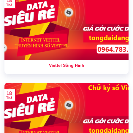
18
Th3
Viettel Sông Hinh
18
Th3