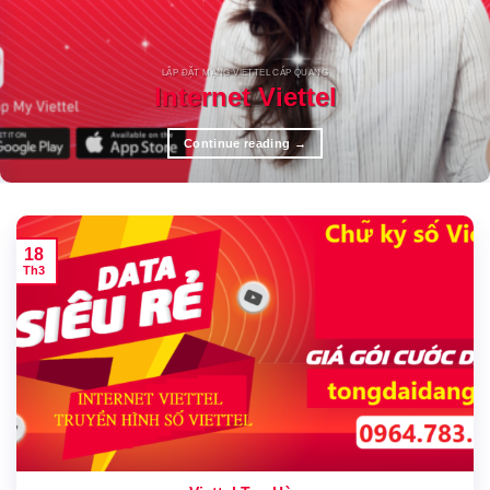
LẮP ĐẶT MẠNG VIETTEL CÁP QUANG
Internet Viettel
Continue reading
→
18
Th3