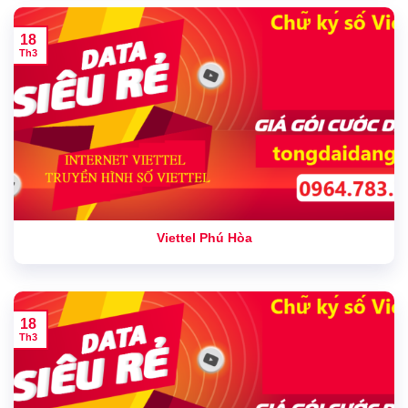
18
Th3
Viettel Phú Hòa
18
Th3